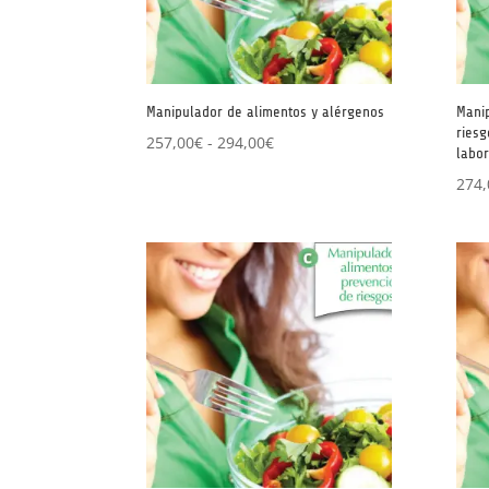
Manipulador de alimentos y alérgenos
Mani
riesg
Rango
257,00
€
-
294,00
€
labor
de
274,
precios:
desde
257,00€
hasta
294,00€