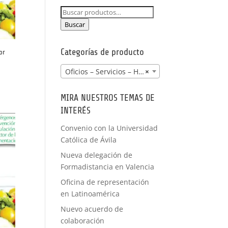
NCIA -
Buscar
PRÁCTICAS
por:
FORMACIÓN
Buscar
A MEDIDA
Categorías de producto
or
Oficios – Servicios – Hostelería
×
MIRA NUESTROS TEMAS DE
INTERÉS
Convenio con la Universidad
Católica de Ávila
Nueva delegación de
Formadistancia en Valencia
Oficina de representación
en Latinoamérica
Nuevo acuerdo de
colaboración