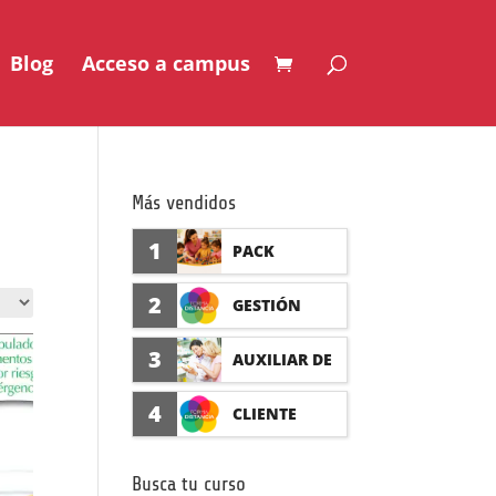
Blog
Acceso a campus
Más vendidos
1
PACK
AUXILIAR DE
2
GESTIÓN
GUARDERÍA
SEGURO DE
3
AUXILIAR DE
CON
ACCIDENTES
FARMACIA Y
4
CLIENTE
PRÁCTICAS
(PRÁCTICAS
PARAFARMAC
FORMADISTA
FORMATIVAS)
Busca tu curso
IA CON