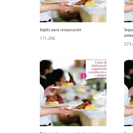
Inglés para restauración
Segur
ambie
171,20
€
273,