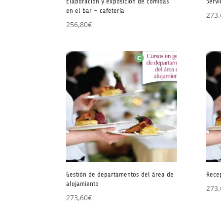
Elaboración y exposición de comidas
Servi
en el bar – cafetería
273,
256,80
€
Gestión de departamentos del área de
Recep
alojamiento
273,
273,60
€