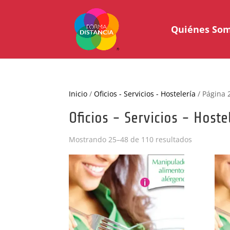
Quiénes So
Inicio
/
Oficios - Servicios - Hostelería
/ Página 
Oficios - Servicios - Hoste
Ordenado
Mostrando 25–48 de 110 resultados
por
popularid