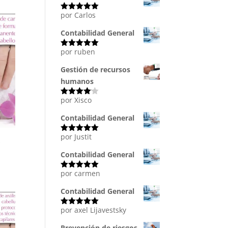
por Carlos
Valorado
con
5
de 5
Contabilidad General
por ruben
Valorado
con
5
de 5
Gestión de recursos
humanos
por Xisco
Valorado
con
4
de
5
Contabilidad General
por Justit
Valorado
l
con
5
de 5
Contabilidad General
por carmen
Valorado
con
5
de 5
Contabilidad General
por axel Lijavestsky
Valorado
con
5
de 5
Prevención de riesgos