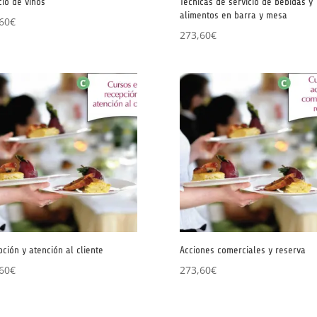
cio de vinos
Técnicas de servicio de bebidas y
alimentos en barra y mesa
60
€
273,60
€
ción y atención al cliente
Acciones comerciales y reserva
60
€
273,60
€