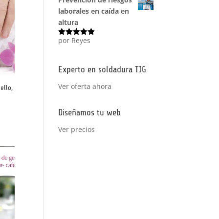
laborales en caída en
altura
por Reyes
Valorado
con
5
de 5
Experto en soldadura TIG
Ver oferta ahora
ello,
Diseñamos tu web
Ver precios