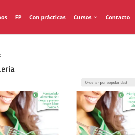
mos
FP
Con prácticas
Cursos
Contacto
2
lería
ad