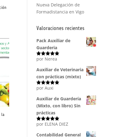
Nueva Delegación de
ción
Formadistancia en Vigo
Valoraciones recientes
Pack Auxiliar de
Guarderia
por Nerea
Valorado
con
5
de 5
Auxiliar de Veterinaria
con prácticas (mixto)
por Auxi
Valorado
con
5
de 5
Auxiliar de Guardería
(Mixto, con libro) Sin
prácticas
 la
por ELENA DIEZ
Valorado
con
5
de 5
Contabilidad General