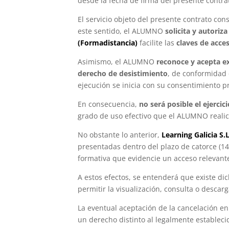
desde la fecha de firma del presente contra
El servicio objeto del presente contrato con
este sentido, el ALUMNO
solicita y autori
(Formadistancia)
facilite las
claves de acce
Asimismo, el ALUMNO
reconoce y acepta 
derecho de desistimiento
, de conformidad c
ejecución se inicia con su consentimiento p
En consecuencia,
no será posible el ejerci
grado de uso efectivo que el ALUMNO realic
No obstante lo anterior,
Learning Galicia S.L
presentadas dentro del plazo de catorce (14
formativa que evidencie un acceso relevante
A estos efectos, se entenderá que existe di
permitir la visualización, consulta o descar
La eventual aceptación de la cancelación e
un derecho distinto al legalmente estableci