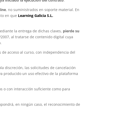
a iniciado la ejecución del contrato
.
line
, no suministrados en soporte material. En
ento en que
Learning Galicia S.L.
mediante la entrega de dichas claves,
pierde su
/2007, al tratarse de contenido digital cuya
.
es de acceso al curso, con independencia del
la discreción, las solicitudes de cancelación
ya producido un uso efectivo de la plataforma
s o con interacción suficiente como para
supondrá, en ningún caso, el reconocimiento de