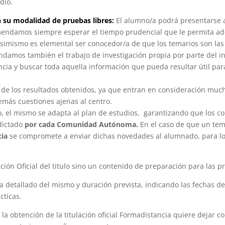
dio.
n su modalidad de pruebas libres:
El alumno/a podrá presentarse 
mendamos siempre esperar el tiempo prudencial que le permita adq
simismo es elemental ser conocedor/a de que los temarios son las
amos también el trabajo de investigación propia por parte del in
ia y buscar toda aquella información que pueda resultar útil para 
de los resultados obtenidos, ya que entran en consideración muchí
demás cuestiones ajenas al centro.
tro, el mismo se adapta al plan de estudios, garantizando que los
dictado
por cada Comunidad Autónoma.
En el caso de que un tem
cia
se compromete a enviar dichas novedades al alumnado, para lo 
ón Oficial del titulo sino un contenido de preparación para las pr
detallado del mismo y duración prevista, indicando las fechas de in
cticas.
 la obtención de la titulación oficial Formadistancia quiere dejar