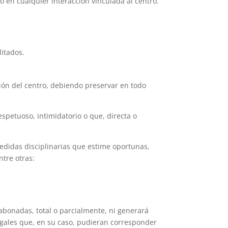
o en cualquier interacción vinculada al centro.
litados.
ión del centro, debiendo preservar en todo
petuoso, intimidatorio o que, directa o
medidas disciplinarias que estime oportunas,
ntre otras:
abonadas, total o parcialmente, ni generará
egales que, en su caso, pudieran corresponder