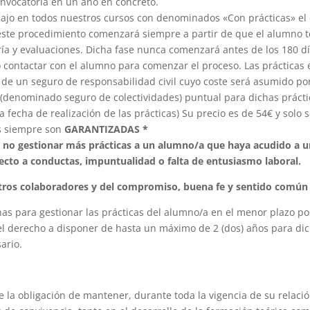
vocatoria en un año en concreto.
bajo en todos nuestros cursos con denominados «Con prácticas» el 
 este procedimiento comenzará siempre a partir de que el alumno 
ría y evaluaciones. Dicha fase nunca comenzará antes de los 180 dí
 contactar con el alumno para comenzar el proceso. Las práctica
e un seguro de responsabilidad civil cuyo coste será asumido po
denominado seguro de colectividades) puntual para dichas práctica
 fecha de realización de las prácticas) Su precio es de 54€ y solo
as siempre son
GARANTIZADAS *
a no gestionar más prácticas a un alumno/a que haya acudido a u
ecto a conductas, impuntualidad o falta de entusiasmo laboral.
entros colaboradores y del compromiso, buena fe y sentido comú
unas para gestionar las prácticas del alumno/a en el menor plazo p
el derecho a disponer de hasta un máximo de 2 (dos) años para dic
ario.
 la obligación de mantener, durante toda la vigencia de su relac