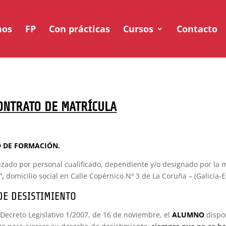
mos
FP
Con prácticas
Cursos
Contacto
ONTRATO DE MATRÍCULA
RO DE FORMACIÓN.
izado por personal cualificado, dependiente y/o designado por la m
”,
domicilio social en Calle Copérnico Nº 3 de La Coruña – (Galicia-
DE DESISTIMIENTO
Decreto Legislativo 1/2007, de 16 de noviembre, el
ALUMNO
dispo