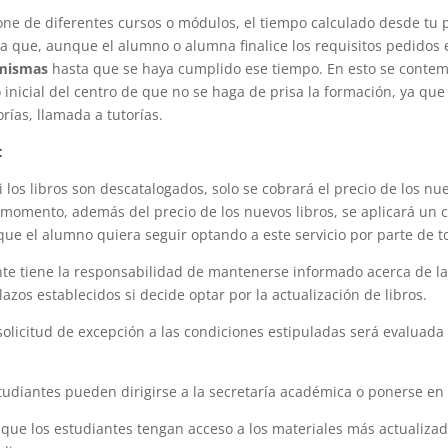
e de diferentes cursos o módulos, el tiempo calculado desde tu 
fica que, aunque el alumno o alumna finalice los requisitos pedid
 mismas
hasta que se haya cumplido ese tiempo. En esto se contem
 inicial del centro de que no se haga de prisa la formación, ya que
rías, llamada a tutorías.
:
si los libros son descatalogados, solo se cobrará el precio de los nue
e momento, además del precio de los nuevos libros, se aplicará un 
que el alumno quiera seguir optando a este servicio por parte de 
ante tiene la responsabilidad de mantenerse informado acerca de las
zos establecidos si decide optar por la actualización de libros.
solicitud de excepción a las condiciones estipuladas será evaluada
tudiantes pueden dirigirse a la secretaría académica o ponerse en 
 que los estudiantes tengan acceso a los materiales más actualiz