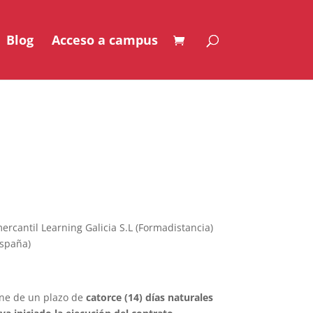
Blog
Acceso a campus
ercantil Learning Galicia S.L (Formadistancia)
España)
ne de un plazo de
catorce (14) días naturales