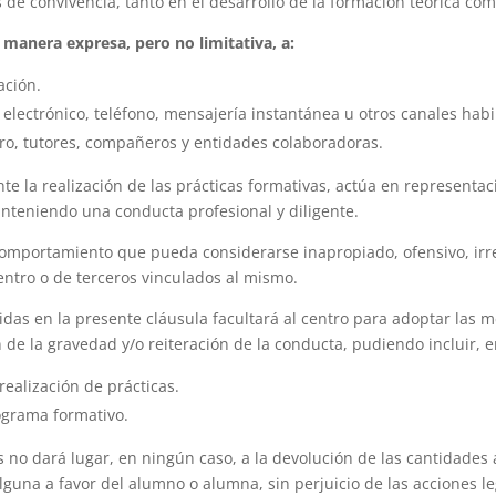
de convivencia, tanto en el desarrollo de la formación teórica com
e manera expresa, pero no limitativa, a:
ación.
electrónico, teléfono, mensajería instantánea u otros canales habi
tro, tutores, compañeros y entidades colaboradoras.
 la realización de las prácticas formativas, actúa en representac
nteniendo una conducta profesional y diligente.
portamiento que pueda considerarse inapropiado, ofensivo, irres
entro o de terceros vinculados al mismo.
idas en la presente cláusula facultará al centro para adoptar las 
 de la gravedad y/o reiteración de la conducta, pudiendo incluir, e
realización de prácticas.
ograma formativo.
no dará lugar, en ningún caso, a la devolución de las cantidades 
una a favor del alumno o alumna, sin perjuicio de las acciones l