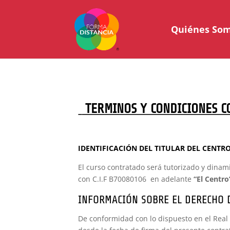
Quiénes So
TERMINOS Y CONDICIONES C
IDENTIFICACIÓN DEL TITULAR DEL CENT
El curso contratado será tutorizado y dinam
con C.I.F B70080106 en adelante
“El Centro
INFORMACIÓN SOBRE EL DERECHO 
De conformidad con lo dispuesto en el Real 