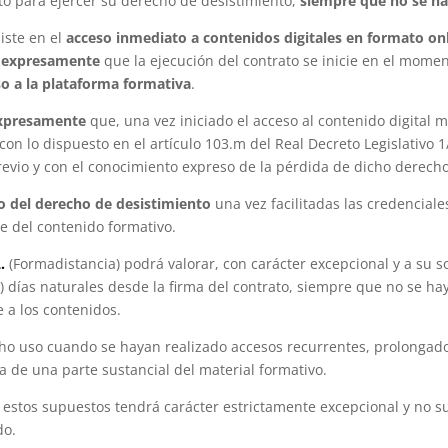
to para ejercer su derecho de desistimiento,
siempre que no se hay
siste en el
acceso inmediato a contenidos digitales en formato on
za expresamente
que la ejecución del contrato se inicie en el mom
so a la plataforma formativa
.
expresamente
que, una vez iniciado el acceso al contenido digital 
on lo dispuesto en el artículo 103.m del Real Decreto Legislativo 1
revio y con el conocimiento expreso de la pérdida de dicho derecho
cio del derecho de desistimiento
una vez facilitadas las credencial
e del contenido formativo.
.
(Formadistancia) podrá valorar, con carácter excepcional y a su so
) días naturales desde la firma del contrato, siempre que no se ha
 a los contenidos.
cho uso cuando se hayan realizado accesos recurrentes, prolongado
ga de una parte sustancial del material formativo.
n estos supuestos tendrá carácter estrictamente excepcional y no 
do.