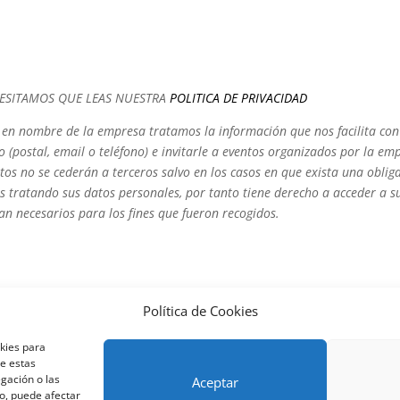
CESITAMOS QUE LEAS NUESTRA
POLITICA DE PRIVACIDAD
 nombre de la empresa tratamos la información que nos facilita con e
o (postal, email o teléfono) e invitarle a eventos organizados por la 
datos no se cederán a terceros salvo en los casos en que exista una obli
 tratando sus datos personales, por tanto tiene derecho a acceder a sus
ean necesarios para los fines que fueron recogidos.
Política de Cookies
okies para
nos y condiciones – Contrato de matrícula
Política de Cookies
de estas
Métodos de pago SEQURA
Métodos de pago
Formulario de 
gación o las
Aceptar
lantilla formación bonificada
Formación Obligatoria según Se
to, puede afectar