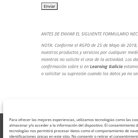
ANTES DE ENVIAR EL SIGUIENTE FORMULARIO NE
NOTA: Conforme el RGPD de 25 de Mayo de 2018, en
nuestros productos y servicios por cualquier medi
mientras no solicite el cese de la actividad. Los 
confirmación sobre si en
Learning Galicia
estamos
o solicitar su supresión cuando los datos ya no s
Para ofrecer las mejores experiencias, utilizamos tecnologías como las co
Aviso Legal
Política de Privacidad
Térmi
almacenar y/o acceder a la información del dispositivo. El consentimiento 
Formulario de Datos necesarios para alta
tecnologías nos permitirá procesar datos como el comportamiento de nave
Formulario de responsabilidad de APPCC
P
identificaciones únicas en este sitio. No consentir o retirar el consentimien