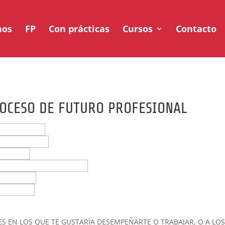
mos
FP
Con prácticas
Cursos
Contacto
ROCESO DE FUTURO PROFESIONAL
ES EN LOS QUE TE GUSTARÍA DESEMPEÑARTE O TRABAJAR, O A LO