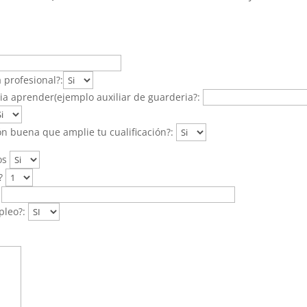
 profesional?:
ia aprender(ejemplo auxiliar de guarderia?:
ión buena que amplie tu cualificación?:
tos
z?
:
pleo?: