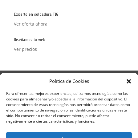
con
5
de 5
Experto en soldadura TIG
Ver oferta ahora
Diseñamos tu web
Ver precios
Aviso Legal
Política de Privacidad
Política de Cookies
Términos y condiciones – Contrato de matrícula
Política de Cookies
Para ofrecer las mejores experiencias, utilizamos tecnologías como las
cookies para almacenar y/o acceder a la información del dispositivo. El
Formulario de Datos necesarios para alta
consentimiento de estas tecnologías nos permitirá procesar datos como
Métodos de pago SEQURA
Métodos de pago
el comportamiento de navegación o las identificaciones únicas en este
Formulario de Acción Formativa
sitio. No consentir o retirar el consentimiento, puede afectar
Formulario de responsabilidad de APPCC
negativamente a ciertas características y funciones.
Plantilla formación bonificada
Formación Obligatoria según Sector