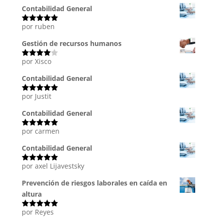
Contabilidad General
por ruben
Valorado
con
5
de 5
Gestión de recursos humanos
por Xisco
Valorado
con
4
de
5
Contabilidad General
por Justit
Valorado
con
5
de 5
Contabilidad General
por carmen
Valorado
con
5
de 5
Contabilidad General
por axel Lijavestsky
Valorado
con
5
de 5
Prevención de riesgos laborales en caída en
altura
por Reyes
Valorado