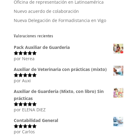
Oficina de representación en Latinoamérica
Nuevo acuerdo de colaboración
Nueva Delegación de Formadistancia en Vigo
Valoraciones recientes
Pack Auxiliar de Guarderia
por Nerea
Valorado
con
5
de 5
Auxiliar de Veterinaria con prácticas (mixto)
por Auxi
Valorado
con
5
de 5
Auxiliar de Guardería (Mixto, con libro) Sin
prácticas
por ELENA DIEZ
Valorado
con
5
de 5
Contabilidad General
por Carlos
Valorado
con
5
de 5