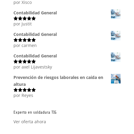
por Xisco
Valorado
con
4
de
5
Contabilidad General
por Justit
Valorado
con
5
de 5
Contabilidad General
por carmen
Valorado
con
5
de 5
Contabilidad General
por axel Lijavestsky
Valorado
con
5
de 5
Prevención de riesgos laborales en caída en
altura
por Reyes
Valorado
con
5
de 5
Experto en soldadura TIG
Ver oferta ahora