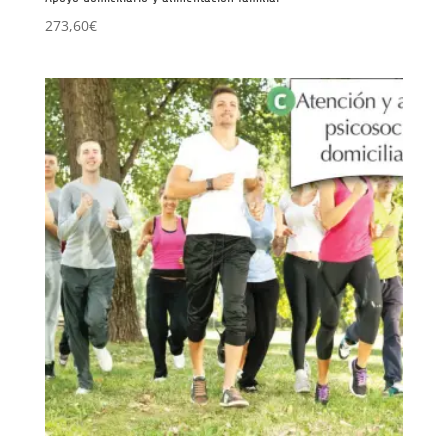
273,60
€