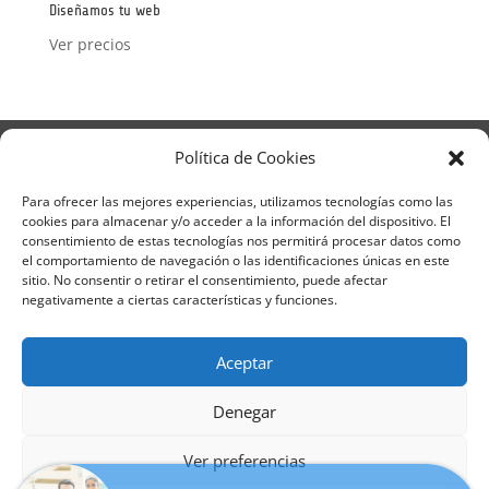
Diseñamos tu web
Ver precios
Aviso Legal
Política de Privacidad
Política de Cookies
Términos y condiciones – Contrato de matrícula
Política de Cookies
Para ofrecer las mejores experiencias, utilizamos tecnologías como las
cookies para almacenar y/o acceder a la información del dispositivo. El
Formulario de Datos necesarios para alta
consentimiento de estas tecnologías nos permitirá procesar datos como
Métodos de pago SEQURA
Métodos de pago
el comportamiento de navegación o las identificaciones únicas en este
Formulario de Acción Formativa
sitio. No consentir o retirar el consentimiento, puede afectar
Formulario de responsabilidad de APPCC
negativamente a ciertas características y funciones.
Plantilla formación bonificada
Formación Obligatoria según Sector
Aceptar
Formulario uso de imagen
Encuesta
Contacto
Centros colaboradores
Denegar
Formadistancia es una marca registrada por
Ver preferencias
Laura de Terrassa se acaba de unir a
Learning Galicia, S.L. - CIF B70080106 - Diseño y
Formadistancia