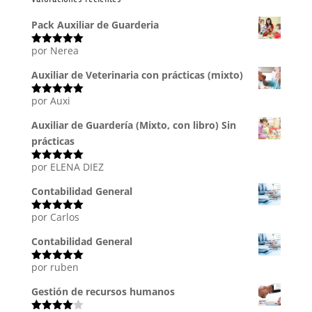
Pack Auxiliar de Guarderia
por Nerea
Valorado
con
5
de 5
Auxiliar de Veterinaria con prácticas (mixto)
por Auxi
Valorado
con
5
de 5
Auxiliar de Guardería (Mixto, con libro) Sin
prácticas
por ELENA DIEZ
Valorado
con
5
de 5
Contabilidad General
por Carlos
Valorado
con
5
de 5
Contabilidad General
por ruben
Valorado
con
5
de 5
Gestión de recursos humanos