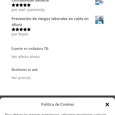
Contabilidad General
por axel Lijavestsky
Valorado
con
5
de 5
Prevención de riesgos laborales en caída en
altura
por Reyes
Valorado
con
5
de 5
Experto en soldadura TIG
Ver oferta ahora
Diseñamos tu web
Ver precios
Aviso Legal
Política de Privacidad
Política de Cookies
Términos y condiciones – Contrato de matrícula
Política de Cookies
Para ofrecer las mejores experiencias, utilizamos tecnologías como las