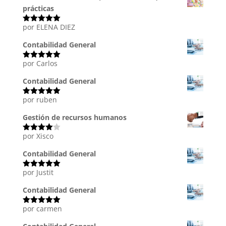
prácticas
por ELENA DIEZ
Valorado
con
5
de 5
Contabilidad General
por Carlos
Valorado
con
5
de 5
Contabilidad General
por ruben
Valorado
con
5
de 5
Gestión de recursos humanos
por Xisco
Valorado
con
4
de
5
Contabilidad General
por Justit
Valorado
con
5
de 5
Contabilidad General
por carmen
Valorado
con
5
de 5