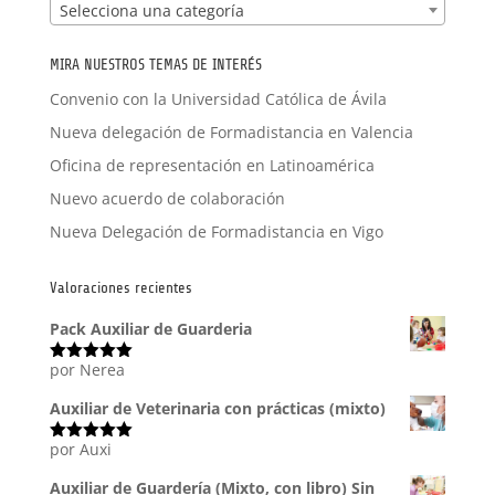
Selecciona una categoría
MIRA NUESTROS TEMAS DE INTERÉS
Convenio con la Universidad Católica de Ávila
Nueva delegación de Formadistancia en Valencia
Oficina de representación en Latinoamérica
Nuevo acuerdo de colaboración
Nueva Delegación de Formadistancia en Vigo
Valoraciones recientes
Pack Auxiliar de Guarderia
por Nerea
Valorado
con
5
de 5
Auxiliar de Veterinaria con prácticas (mixto)
por Auxi
Valorado
con
5
de 5
Auxiliar de Guardería (Mixto, con libro) Sin