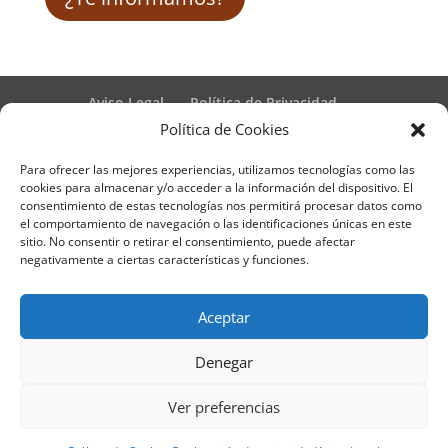
Aviso Legal
Política de Privacidad
Términos y condiciones – Contrato de matrícula
Política de Cookies
Política de Cookies
Para ofrecer las mejores experiencias, utilizamos tecnologías como las
Formulario de Datos necesarios para alta
cookies para almacenar y/o acceder a la información del dispositivo. El
Métodos de pago SEQURA
Métodos de pago
consentimiento de estas tecnologías nos permitirá procesar datos como
Formulario de Acción Formativa
el comportamiento de navegación o las identificaciones únicas en este
Formulario de responsabilidad de APPCC
sitio. No consentir o retirar el consentimiento, puede afectar
negativamente a ciertas características y funciones.
Plantilla formación bonificada
Formación Obligatoria según Sector
Formulario uso de imagen
Encuesta
Aceptar
Contacto
Centros colaboradores
Denegar
Formadistancia es una marca registrada por
Ver preferencias
Learning Galicia, S.L. - CIF B70080106 - Diseño y
adaptación del tema por Learning Galicia S.L