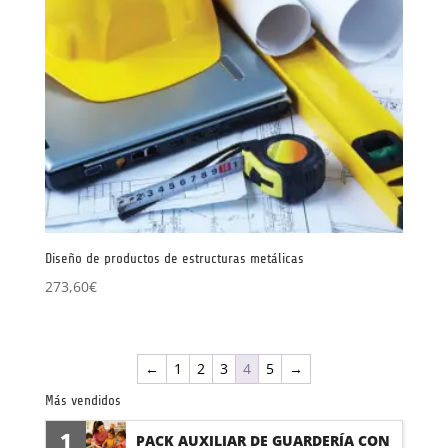
Diseño de productos de estructuras metálicas
273,60
€
←
1
2
3
4
5
→
Más vendidos
1
PACK AUXILIAR DE GUARDERÍA CON