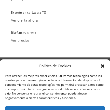
con
5
de 5
Experto en soldadura TIG
Ver oferta ahora
Diseñamos tu web
Ver precios
Aviso Legal
Política de Privacidad
Política de Cookies
Términos y condiciones – Contrato de matrícula
Política de Cookies
Para ofrecer las mejores experiencias, utilizamos tecnologías como las
cookies para almacenar y/o acceder a la información del dispositivo. El
Formulario de Datos necesarios para alta
consentimiento de estas tecnologías nos permitirá procesar datos como
Métodos de pago SEQURA
Métodos de pago
el comportamiento de navegación o las identificaciones únicas en este
Formulario de Acción Formativa
sitio. No consentir o retirar el consentimiento, puede afectar
Formulario de responsabilidad de APPCC
negativamente a ciertas características y funciones.
Plantilla formación bonificada
Formación Obligatoria según Sector