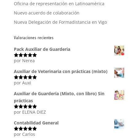
Oficina de representación en Latinoamérica
Nuevo acuerdo de colaboración
Nueva Delegación de Formadistancia en Vigo
Valoraciones recientes
Pack Auxiliar de Guarderia
por Nerea
Valorado
con
5
de 5
Auxiliar de Veterinaria con prácticas (mixto)
por Auxi
Valorado
con
5
de 5
Auxiliar de Guardería (Mixto, con libro) Sin
prácticas
por ELENA DIEZ
Valorado
con
5
de 5
Contabilidad General
por Carlos
Valorado