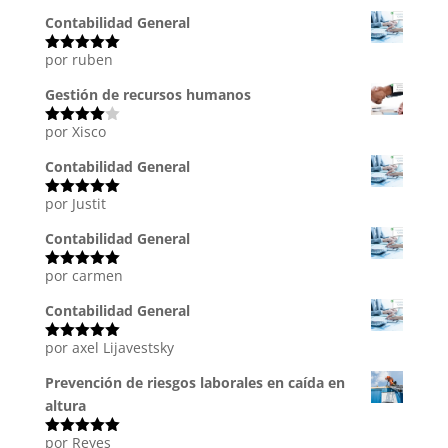
con
5
de 5
Contabilidad General
por ruben
Valorado
con
5
de 5
Gestión de recursos humanos
por Xisco
Valorado
con
4
de
5
Contabilidad General
por Justit
Valorado
con
5
de 5
Contabilidad General
por carmen
Valorado
con
5
de 5
Contabilidad General
por axel Lijavestsky
Valorado
con
5
de 5
Prevención de riesgos laborales en caída en
altura
por Reyes
Valorado