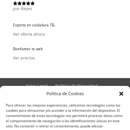
por Reyes
Valorado
con
5
de 5
Experto en soldadura TIG
Ver oferta ahora
Diseñamos tu web
Ver precios
Aviso Legal
Política de Privacidad
Términos y condiciones – Contrato de matrícula
Política de Cookies
Política de Cookies
Para ofrecer las mejores experiencias, utilizamos tecnologías como las
Formulario de Datos necesarios para alta
cookies para almacenar y/o acceder a la información del dispositivo. El
Métodos de pago SEQURA
Métodos de pago
consentimiento de estas tecnologías nos permitirá procesar datos como
Formulario de Acción Formativa
el comportamiento de navegación o las identificaciones únicas en este
Formulario de responsabilidad de APPCC
sitio. No consentir o retirar el consentimiento, puede afectar