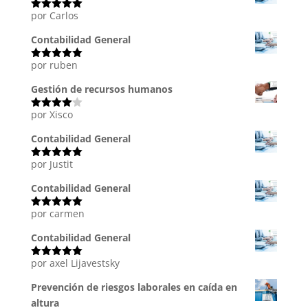
por Carlos
Valorado
con
5
de 5
Contabilidad General
por ruben
Valorado
con
5
de 5
Gestión de recursos humanos
por Xisco
Valorado
con
4
de
5
Contabilidad General
por Justit
Valorado
con
5
de 5
Contabilidad General
por carmen
Valorado
con
5
de 5
Contabilidad General
por axel Lijavestsky
Valorado
con
5
de 5
Prevención de riesgos laborales en caída en
altura