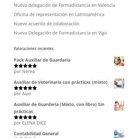
Nueva delegación de Formadistancia en Valencia
Oficina de representación en Latinoamérica
Nuevo acuerdo de colaboración
Nueva Delegación de Formadistancia en Vigo
Valoraciones recientes
Pack Auxiliar de Guarderia
por Nerea
Valorado
con
5
de 5
Auxiliar de Veterinaria con prácticas (mixto)
por Auxi
Valorado
con
5
de 5
Auxiliar de Guardería (Mixto, con libro) Sin
prácticas
por ELENA DIEZ
Valorado
con
5
de 5
Contabilidad General