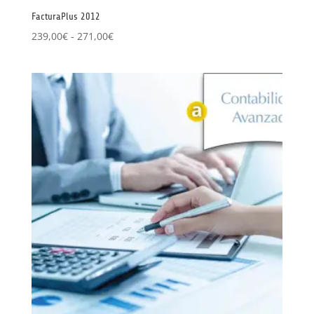
FacturaPlus 2012
Rango
239,00
€
-
271,00
€
de
precios:
desde
239,00€
hasta
271,00€