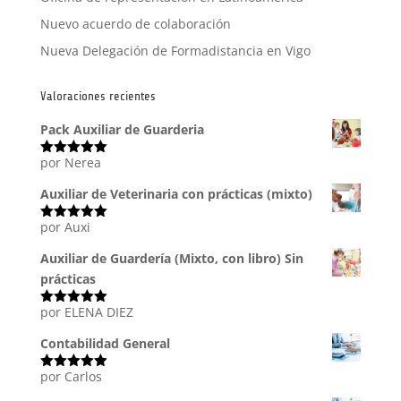
Nuevo acuerdo de colaboración
Nueva Delegación de Formadistancia en Vigo
Valoraciones recientes
Pack Auxiliar de Guarderia
por Nerea
Valorado
con
5
de 5
Auxiliar de Veterinaria con prácticas (mixto)
por Auxi
Valorado
con
5
de 5
Auxiliar de Guardería (Mixto, con libro) Sin
prácticas
por ELENA DIEZ
Valorado
con
5
de 5
Contabilidad General
por Carlos
Valorado
con
5
de 5