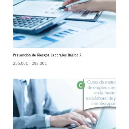
Prevención de Riesgos Laborales Básico A
Rango
256,00
€
-
298,00
€
de
precios:
desde
256,00€
hasta
298,00€