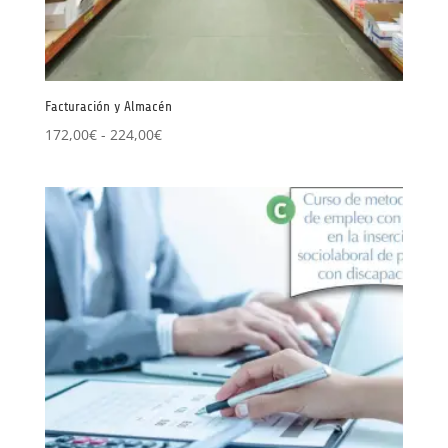
Facturación y Almacén
Rango
172,00
€
-
224,00
€
de
precios:
desde
172,00€
hasta
224,00€