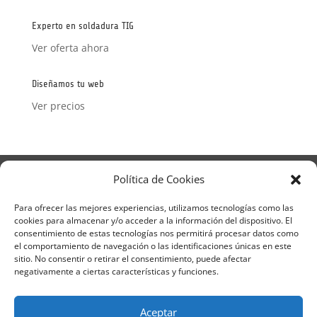
Experto en soldadura TIG
Ver oferta ahora
Diseñamos tu web
Ver precios
Aviso Legal
Política de Privacidad
Política de Cookies
Términos y condiciones – Contrato de matrícula
Política de Cookies
Para ofrecer las mejores experiencias, utilizamos tecnologías como las
cookies para almacenar y/o acceder a la información del dispositivo. El
Formulario de Datos necesarios para alta
consentimiento de estas tecnologías nos permitirá procesar datos como
Métodos de pago SEQURA
Métodos de pago
el comportamiento de navegación o las identificaciones únicas en este
Formulario de Acción Formativa
sitio. No consentir o retirar el consentimiento, puede afectar
Formulario de responsabilidad de APPCC
negativamente a ciertas características y funciones.
Plantilla formación bonificada
Formación Obligatoria según Sector
Aceptar