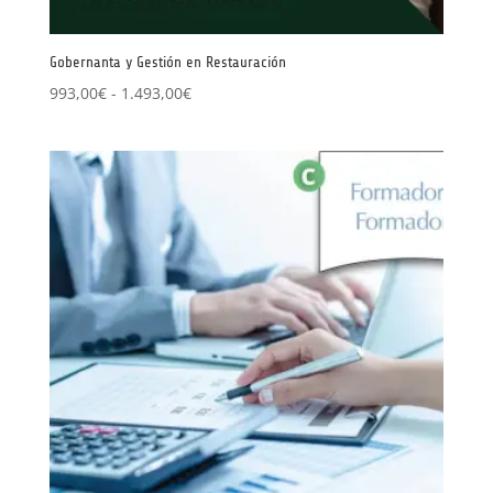
Gobernanta y Gestión en Restauración
Rango
993,00
€
-
1.493,00
€
de
precios:
desde
993,00€
hasta
1.493,00€