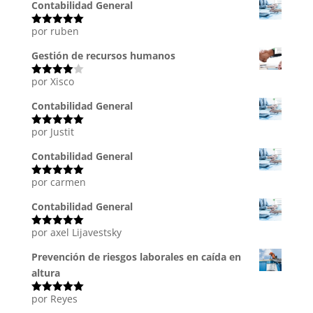
Contabilidad General
por ruben
Valorado
con
5
de 5
Gestión de recursos humanos
por Xisco
Valorado
con
4
de
5
Contabilidad General
por Justit
Valorado
con
5
de 5
Contabilidad General
por carmen
Valorado
con
5
de 5
Contabilidad General
por axel Lijavestsky
Valorado
con
5
de 5
Prevención de riesgos laborales en caída en
altura
por Reyes
Valorado
con
5
de 5