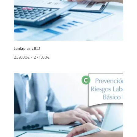
Contaplus 2012
Rango
239,00
€
-
271,00
€
de
precios:
desde
239,00€
hasta
271,00€