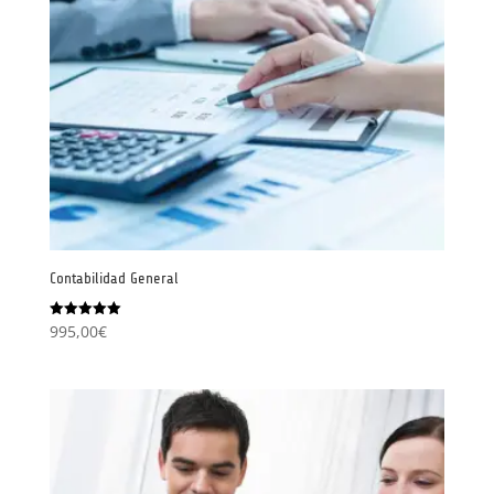
Contabilidad General
995,00
€
Valorado
con
5.00
de 5