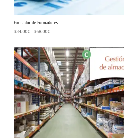
Formador de Formadores
Rango
334,00
€
-
368,00
€
de
precios:
desde
334,00€
hasta
368,00€