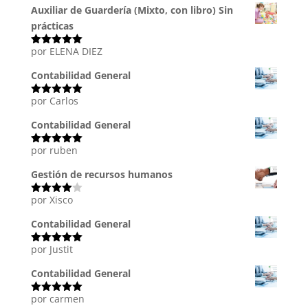
Auxiliar de Guardería (Mixto, con libro) Sin
prácticas
por ELENA DIEZ
Valorado
con
5
de 5
Contabilidad General
por Carlos
Valorado
con
5
de 5
Contabilidad General
por ruben
Valorado
con
5
de 5
Gestión de recursos humanos
por Xisco
Valorado
con
4
de
5
Contabilidad General
por Justit
Valorado
con
5
de 5
Contabilidad General
por carmen
Valorado