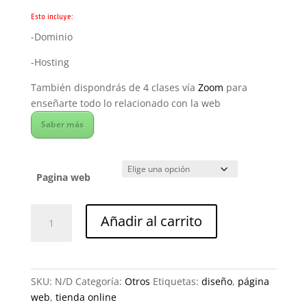
de
precios:
Esto incluye:
desde
-Dominio
699,38€
-Hosting
hasta
989,78€
También dispondrás de 4 clases vía
Zoom
para
enseñarte todo lo relacionado con la web
Saber más
Pagina web
Diseño
Añadir al carrito
Página
web
cantidad
SKU:
N/D
Categoría:
Otros
Etiquetas:
diseño
,
página
web
,
tienda online