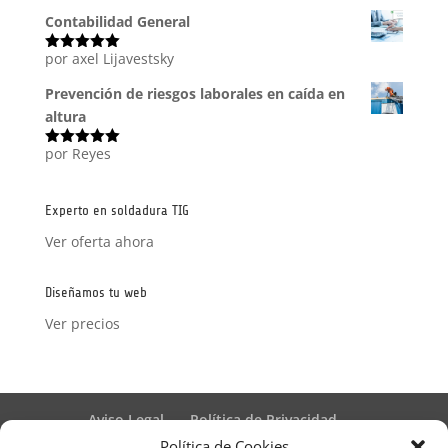
con
5
de 5
Contabilidad General
por axel Lijavestsky
Valorado
con
5
de 5
Prevención de riesgos laborales en caída en
altura
por Reyes
Valorado
con
5
de 5
Experto en soldadura TIG
Ver oferta ahora
Diseñamos tu web
Ver precios
Aviso Legal
Política de Privacidad
Términos y condiciones – Contrato de matrícula
Política de Cookies