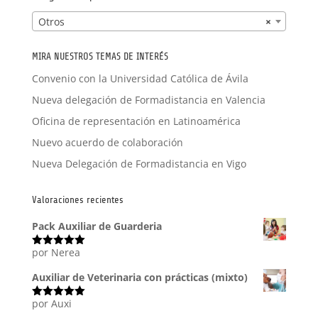
Otros
×
MIRA NUESTROS TEMAS DE INTERÉS
Convenio con la Universidad Católica de Ávila
Nueva delegación de Formadistancia en Valencia
Oficina de representación en Latinoamérica
Nuevo acuerdo de colaboración
Nueva Delegación de Formadistancia en Vigo
Valoraciones recientes
Pack Auxiliar de Guarderia
por Nerea
Valorado
con
5
de 5
Auxiliar de Veterinaria con prácticas (mixto)
por Auxi
Valorado
con
5
de 5