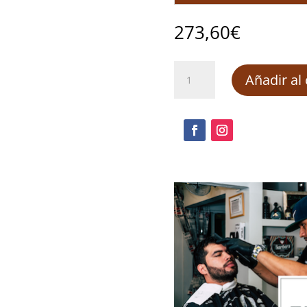
273,60
€
Certificación
Añadir al 
energética
de
edificios
cantidad