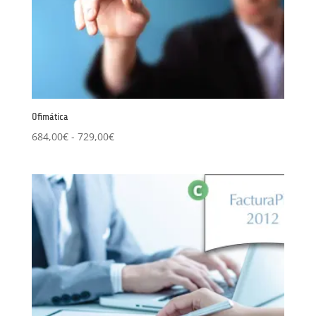
Ofimática
Rango
684,00
€
-
729,00
€
de
precios:
desde
684,00€
hasta
729,00€