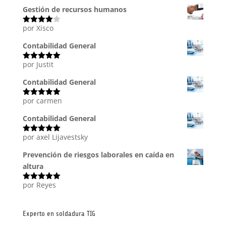
Gestión de recursos humanos
por Xisco
Valorado
con
4
de
5
Contabilidad General
por Justit
Valorado
con
5
de 5
Contabilidad General
por carmen
Valorado
con
5
de 5
Contabilidad General
por axel Lijavestsky
Valorado
con
5
de 5
Prevención de riesgos laborales en caída en
altura
por Reyes
Valorado
con
5
de 5
Experto en soldadura TIG