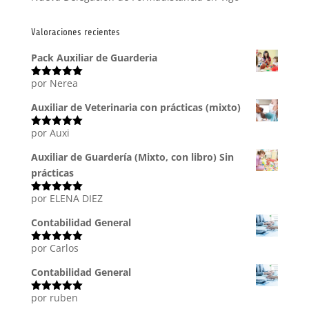
Valoraciones recientes
Pack Auxiliar de Guarderia
por Nerea
Valorado
con
5
de 5
Auxiliar de Veterinaria con prácticas (mixto)
por Auxi
Valorado
con
5
de 5
Auxiliar de Guardería (Mixto, con libro) Sin
prácticas
por ELENA DIEZ
Valorado
con
5
de 5
Contabilidad General
por Carlos
Valorado
con
5
de 5
Contabilidad General
por ruben
Valorado
con
5
de 5