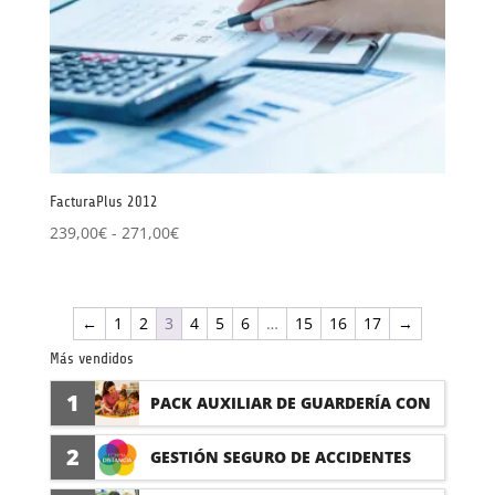
FacturaPlus 2012
Rango
239,00
€
-
271,00
€
de
precios:
desde
←
1
2
3
4
5
6
…
15
16
17
→
239,00€
hasta
Más vendidos
271,00€
1
PACK AUXILIAR DE GUARDERÍA CON
PRÁCTICAS
2
GESTIÓN SEGURO DE ACCIDENTES