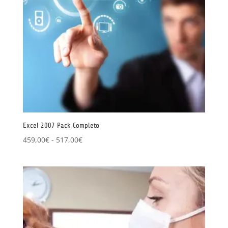
Excel 2007 Pack Completo
Rango
459,00
€
-
517,00
€
de
precios:
desde
459,00€
hasta
517,00€