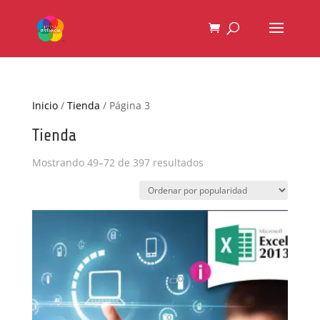
Inicio
/
Tienda
/ Página 3
Tienda
Ordenado
Mostrando 49–72 de 397 resultados
por
popularidad