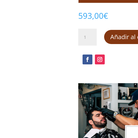
593,00
€
Decoración
Añadir al 
de
Interiores
-
Técnico
Interiorista
cantidad