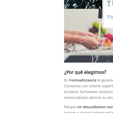
¿Por qué elegirnos?
En
Formadistancia
te guiare
Contamos con tutores experto
acciones formativas mejorarás
mismo tiempo abrirás tu mi
Porque
no descuidamos nun
tutores y dinamizadores est