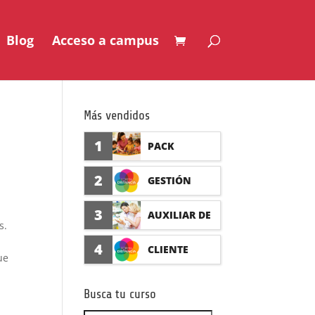
Blog
Acceso a campus
Más vendidos
1
PACK
AUXILIAR DE
2
GESTIÓN
GUARDERÍA
SEGURO DE
3
AUXILIAR DE
s.
CON
ACCIDENTES
FARMACIA Y
4
CLIENTE
ue
PRÁCTICAS
(PRÁCTICAS
PARAFARMAC
FORMADISTA
FORMATIVAS)
Busca tu curso
IA CON
NCIA -