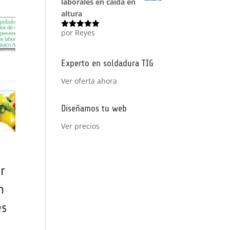
laborales en caída en
altura
por Reyes
Valorado
con
5
de 5
Experto en soldadura TIG
Ver oferta ahora
Diseñamos tu web
Ver precios
r
n
es