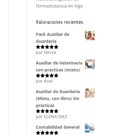
Formadistancia en Vigo
Valoraciones recientes
Pack Auxiliar de
Guarderia
por Nerea
Valorado
con
5
de 5
Auxiliar de Veterinaria
con prácticas (mixto)
por Auxi
Valorado
con
5
de 5
Auxiliar de Guardería
(Mixto, con libro) Sin
prácticas
por ELENA DIEZ
Valorado
con
5
de 5
Contabilidad General