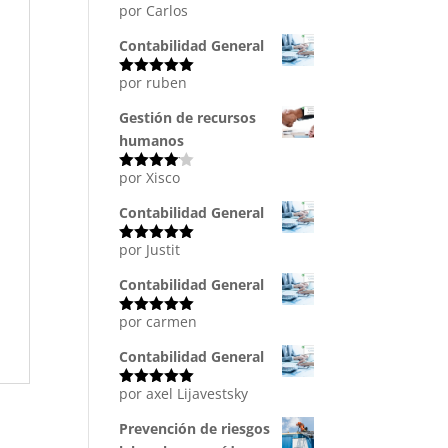
por Carlos
Valorado
con
5
de 5
Contabilidad General
por ruben
Valorado
con
5
de 5
Gestión de recursos
humanos
por Xisco
Valorado
con
4
de
5
Contabilidad General
por Justit
Valorado
con
5
de 5
Contabilidad General
por carmen
Valorado
con
5
de 5
Contabilidad General
por axel Lijavestsky
Valorado
con
5
de 5
Prevención de riesgos