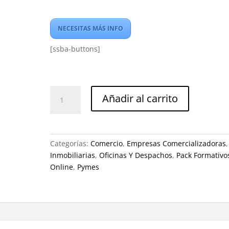
NECESITAS MÁS INFO
[ssba-buttons]
RGPD
Añadir al carrito
para
autónomos
cantidad
Categorías:
Comercio
,
Empresas Comercializadoras
,
Inmobiliarias
,
Oficinas Y Despachos
,
Pack Formativo
Online
,
Pymes