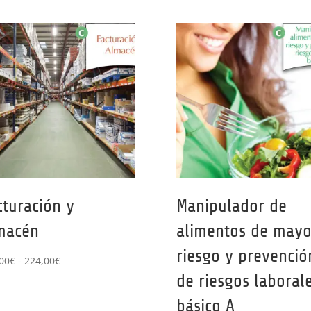
cturación y
Manipulador de
macén
alimentos de mayo
riesgo y prevenció
Rango
00
€
-
224,00
€
de
de riesgos laboral
precios:
básico A
desde