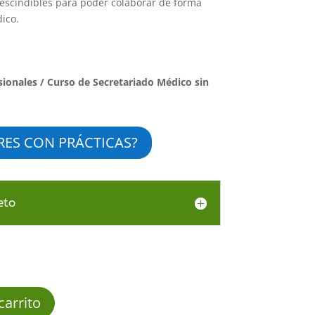
scindibles para poder colaborar de forma
ico.
sionales
/ Curso de Secretariado Médico sin
RES CON PRÁCTICAS?
eto
carrito