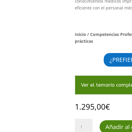
conocimientos médicos impre
eficiente con el personal méd
Inicio
/
Competencias Profe
prácticas
¿PREFIE
Ver el temario compl
1.295,00
€
Curso
Añadir al 
de