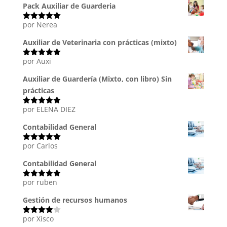
Pack Auxiliar de Guarderia
por Nerea
Valorado
con
5
de 5
Auxiliar de Veterinaria con prácticas (mixto)
por Auxi
Valorado
con
5
de 5
Auxiliar de Guardería (Mixto, con libro) Sin
prácticas
por ELENA DIEZ
Valorado
con
5
de 5
Contabilidad General
por Carlos
Valorado
con
5
de 5
Contabilidad General
por ruben
Valorado
con
5
de 5
Gestión de recursos humanos
por Xisco
Valorado
con
4
de