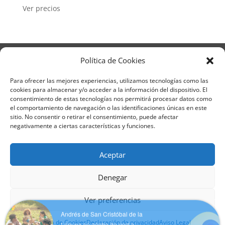
Ver precios
Aviso Legal
Política de Privacidad
Política de Cookies
Términos y condiciones – Contrato de matrícula
Política de Cookies
Para ofrecer las mejores experiencias, utilizamos tecnologías como las
cookies para almacenar y/o acceder a la información del dispositivo. El
Formulario de Datos necesarios para alta
consentimiento de estas tecnologías nos permitirá procesar datos como
Métodos de pago SEQURA
Métodos de pago
el comportamiento de navegación o las identificaciones únicas en este
Formulario de Acción Formativa
sitio. No consentir o retirar el consentimiento, puede afectar
Formulario de responsabilidad de APPCC
negativamente a ciertas características y funciones.
Plantilla formación bonificada
Formación Obligatoria según Sector
Aceptar
Formulario uso de imagen
Encuesta
Contacto
Centros colaboradores
Denegar
Andrés de San Cristóbal de la
Formadistancia es una marca registrada por
Ver preferencias
Laguna se acaba de unir a
Learning Galicia, S.L. - CIF B70080106 - Diseño y
Formadistancia
adaptación del tema por Learning Galicia S.L
Política de Cookies
Declaración de privacidad
Aviso Legal