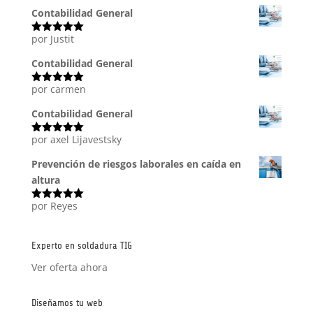
5
Contabilidad General
por Justit
Valorado
con
5
de 5
Contabilidad General
por carmen
Valorado
con
5
de 5
Contabilidad General
por axel Lijavestsky
Valorado
con
5
de 5
Prevención de riesgos laborales en caída en
altura
por Reyes
Valorado
con
5
de 5
Experto en soldadura TIG
Ver oferta ahora
Diseñamos tu web