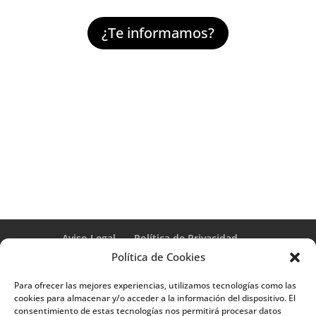
¿Te informamos?
Aviso Legal
Política de Privacidad
Términos y condiciones – Contrato de matrícula
Política de Cookies
Política de Cookies
Para ofrecer las mejores experiencias, utilizamos tecnologías como las
Formulario de Datos necesarios para alta
cookies para almacenar y/o acceder a la información del dispositivo. El
Métodos de pago SEQURA
Métodos de pago
consentimiento de estas tecnologías nos permitirá procesar datos