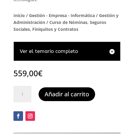
Inicio
/
Gestión - Empresa - Informática
/
Gestión y
Administración
/ Curso de Nóminas, Seguros
Sociales, Finiquitos y Contratos
Ver el temario completo
559,00
€
Curso
Añadir al carrito
de
Nóminas,
Seguros
Sociales,
Finiquitos
y