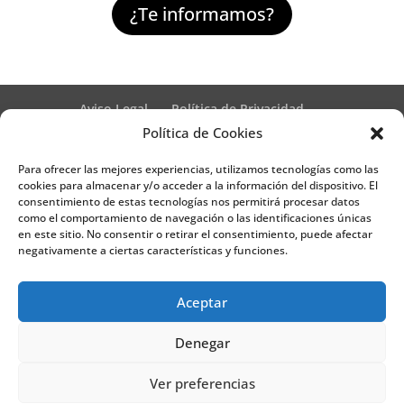
¿Te informamos?
Aviso Legal
Política de Privacidad
Términos y condiciones – Contrato de matrícula
Política de Cookies
Política de Cookies
Para ofrecer las mejores experiencias, utilizamos tecnologías como las
Formulario de Datos necesarios para alta
cookies para almacenar y/o acceder a la información del dispositivo. El
Métodos de pago SEQURA
Métodos de pago
consentimiento de estas tecnologías nos permitirá procesar datos
Formulario de Acción Formativa
como el comportamiento de navegación o las identificaciones únicas
Formulario de responsabilidad de APPCC
en este sitio. No consentir o retirar el consentimiento, puede afectar
negativamente a ciertas características y funciones.
Plantilla formación bonificada
Formación Obligatoria según Sector
Formulario uso de imagen
Encuesta
Aceptar
Contacto
Centros colaboradores
Denegar
Formadistancia es una marca registrada por
Ver preferencias
Learning Galicia, S.L. - CIF B70080106 - Diseño y