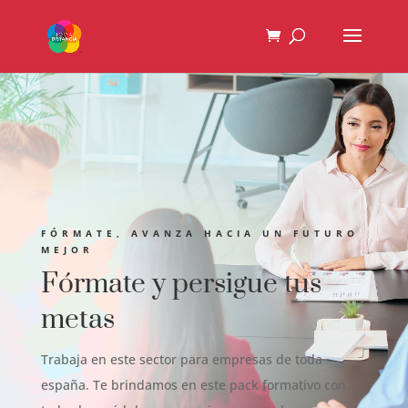
FÓRMATE, AVANZA HACIA UN FUTURO
MEJOR
Fórmate y persigue tus
metas
Trabaja en este sector para empresas de toda
españa. Te brindamos en este pack formativo con