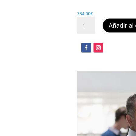
334,00
€
Formador
Añadir al 
de
Formadores
cantidad