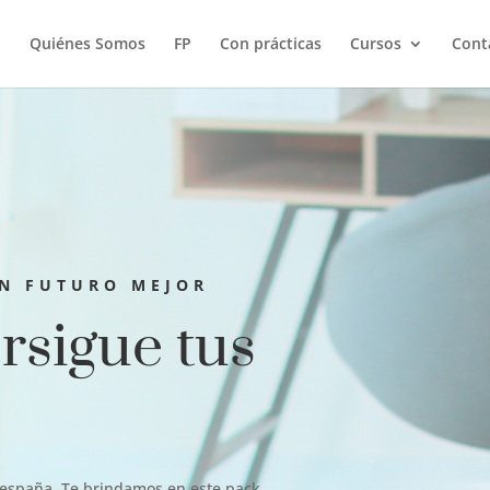
Quiénes Somos
FP
Con prácticas
Cursos
Cont
UN FUTURO MEJOR
rsigue tus
 españa. Te brindamos en este pack