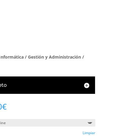
Informática
/
Gestión y Administración
/
eto
Rango
0
€
de
precios:
desde
334,00€
Limpiar