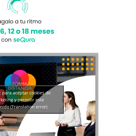
c para aceptar cookies de
keting y permitir este
nido (Translation error)