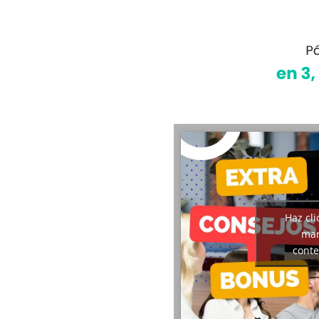
Haz cli
mar
conte