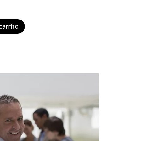
hasta
368,00€
carrito