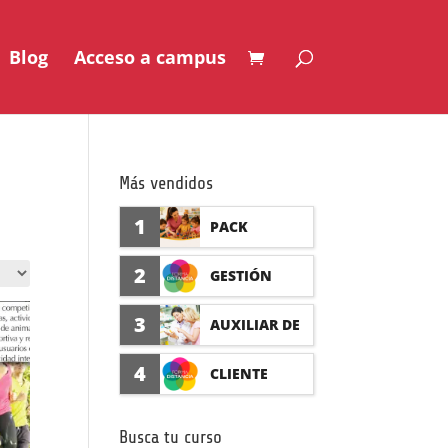
Blog
Acceso a campus
Más vendidos
1
PACK
AUXILIAR DE
2
GESTIÓN
GUARDERÍA
SEGURO DE
3
AUXILIAR DE
CON
ACCIDENTES
FARMACIA Y
4
CLIENTE
PRÁCTICAS
(PRÁCTICAS
PARAFARMAC
FORMADISTA
FORMATIVAS)
Busca tu curso
IA CON