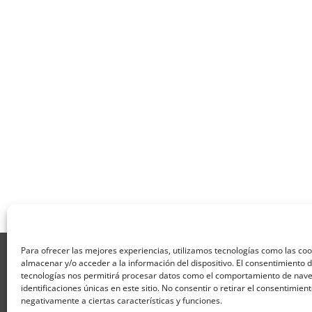
Para ofrecer las mejores experiencias, utilizamos tecnologías como las co
Aviso Legal
Política de Privacidad
Térmi
almacenar y/o acceder a la información del dispositivo. El consentimiento 
Formulario de Datos necesarios para alta
tecnologías nos permitirá procesar datos como el comportamiento de nave
Formulario de responsabilidad de APPCC
P
identificaciones únicas en este sitio. No consentir o retirar el consentimien
Encuesta
Contacto
Centros colaborado
negativamente a ciertas características y funciones.