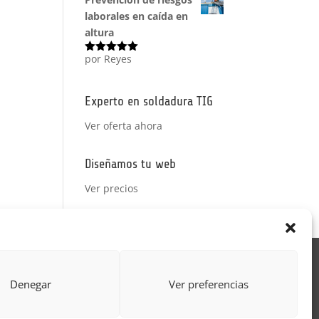
laborales en caída en
altura
por Reyes
Valorado
con
5
de 5
Experto en soldadura TIG
Ver oferta ahora
Diseñamos tu web
Ver precios
Acción Formativa
Denegar
Ver preferencias
ctor
Formulario uso de imagen