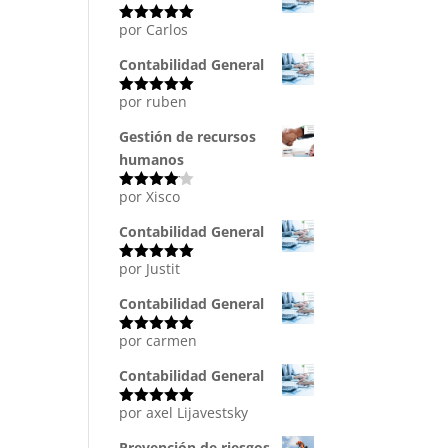
por Carlos
Valorado
con
5
de 5
Contabilidad General
por ruben
Valorado
con
5
de 5
Gestión de recursos
humanos
por Xisco
Valorado
con
4
de
5
Contabilidad General
por Justit
Valorado
con
5
de 5
Contabilidad General
por carmen
Valorado
con
5
de 5
Contabilidad General
por axel Lijavestsky
Valorado
con
5
de 5
Prevención de riesgos