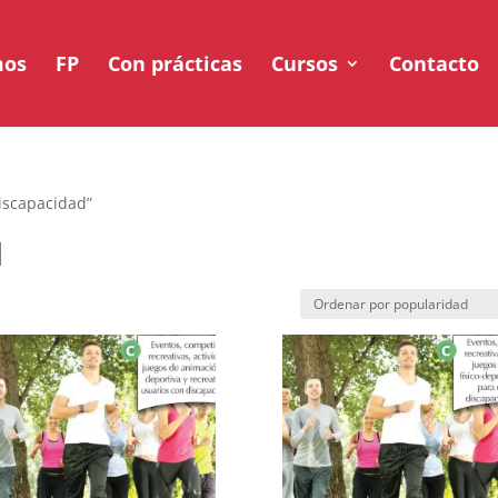
mos
FP
Con prácticas
Cursos
Contacto
iscapacidad”
d