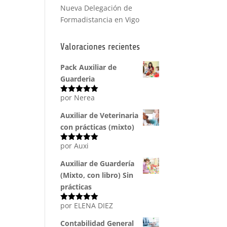
Nueva Delegación de
Formadistancia en Vigo
Valoraciones recientes
Pack Auxiliar de
Guarderia
por Nerea
Valorado
con
5
de 5
Auxiliar de Veterinaria
con prácticas (mixto)
por Auxi
Valorado
con
5
de 5
Auxiliar de Guardería
(Mixto, con libro) Sin
prácticas
por ELENA DIEZ
Valorado
con
5
de 5
Contabilidad General