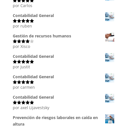
por Carlos
Valorado
con
5
de 5
Contabilidad General
por ruben
Valorado
con
5
de 5
Gestión de recursos humanos
por Xisco
Valorado
con
4
de
5
Contabilidad General
por Justit
Valorado
con
5
de 5
Contabilidad General
por carmen
Valorado
con
5
de 5
Contabilidad General
por axel Lijavestsky
Valorado
con
5
de 5
Prevención de riesgos laborales en caída en
altura