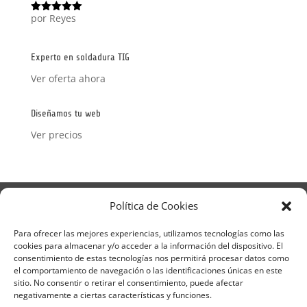
por Reyes
Valorado
con
5
de 5
Experto en soldadura TIG
Ver oferta ahora
Diseñamos tu web
Ver precios
Aviso Legal
Política de Privacidad
Política de Cookies
Términos y condiciones – Contrato de matrícula
Política de Cookies
Para ofrecer las mejores experiencias, utilizamos tecnologías como las
cookies para almacenar y/o acceder a la información del dispositivo. El
Formulario de Datos necesarios para alta
consentimiento de estas tecnologías nos permitirá procesar datos como
Métodos de pago SEQURA
Métodos de pago
el comportamiento de navegación o las identificaciones únicas en este
Formulario de Acción Formativa
sitio. No consentir o retirar el consentimiento, puede afectar
Formulario de responsabilidad de APPCC
negativamente a ciertas características y funciones.