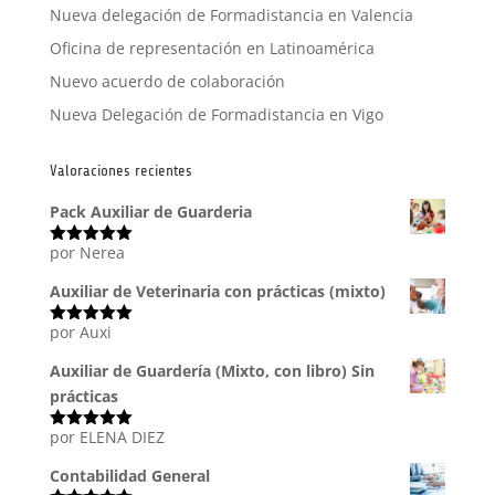
Nueva delegación de Formadistancia en Valencia
Oficina de representación en Latinoamérica
Nuevo acuerdo de colaboración
Nueva Delegación de Formadistancia en Vigo
Valoraciones recientes
Pack Auxiliar de Guarderia
por Nerea
Valorado
con
5
de 5
Auxiliar de Veterinaria con prácticas (mixto)
por Auxi
Valorado
con
5
de 5
Auxiliar de Guardería (Mixto, con libro) Sin
prácticas
por ELENA DIEZ
Valorado
con
5
de 5
Contabilidad General