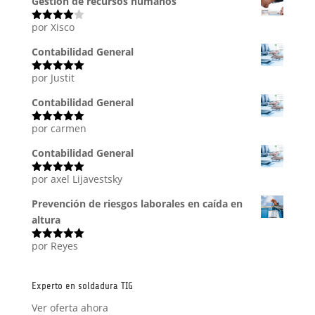
Gestión de recursos humanos
por Xisco
Valorado
con
4
de
5
Contabilidad General
por Justit
Valorado
con
5
de 5
Contabilidad General
por carmen
Valorado
con
5
de 5
Contabilidad General
por axel Lijavestsky
Valorado
con
5
de 5
Prevención de riesgos laborales en caída en
altura
por Reyes
Valorado
con
5
de 5
Experto en soldadura TIG
Ver oferta ahora