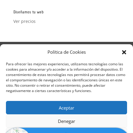
Diseñamos tu web
Ver precios
Aviso Legal
Política de Privacidad
Política de Cookies
Términos y condiciones – Contrato de matrícula
Política de Cookies
Para ofrecer las mejores experiencias, utilizamos tecnologías como las
cookies para almacenar y/o acceder a la información del dispositivo. El
Formulario de Datos necesarios para alta
consentimiento de estas tecnologías nos permitirá procesar datos como
Métodos de pago SEQURA
Métodos de pago
el comportamiento de navegación o las identificaciones únicas en este
Formulario de Acción Formativa
sitio. No consentir o retirar el consentimiento, puede afectar
Formulario de responsabilidad de APPCC
negativamente a ciertas características y funciones.
Plantilla formación bonificada
Formación Obligatoria según Sector
Aceptar
Formulario uso de imagen
Encuesta
Contacto
Centros colaboradores
Denegar