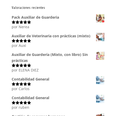
Valoraciones recientes
Pack Auxiliar de Guarderia
por Nerea
Valorado
con
5
de 5
Auxiliar de Veterinaria con prácticas (mixto)
por Auxi
Valorado
con
5
de 5
Auxiliar de Guardería (Mixto, con libro) Sin
prácticas
por ELENA DIEZ
Valorado
con
5
de 5
Contabilidad General
por Carlos
Valorado
con
5
de 5
Contabilidad General
por ruben
Valorado
con
5
de 5