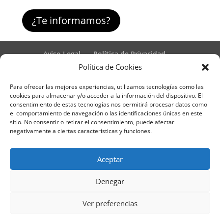
¿Te informamos?
Aviso Legal
Política de Privacidad
Términos y condiciones – Contrato de matrícula
Política de Cookies
Política de Cookies
Para ofrecer las mejores experiencias, utilizamos tecnologías como las
Formulario de Datos necesarios para alta
cookies para almacenar y/o acceder a la información del dispositivo. El
Métodos de pago SEQURA
Métodos de pago
consentimiento de estas tecnologías nos permitirá procesar datos como
Formulario de Acción Formativa
el comportamiento de navegación o las identificaciones únicas en este
Formulario de responsabilidad de APPCC
sitio. No consentir o retirar el consentimiento, puede afectar
negativamente a ciertas características y funciones.
Plantilla formación bonificada
Formación Obligatoria según Sector
Formulario uso de imagen
Encuesta
Aceptar
Contacto
Centros colaboradores
Denegar
Formadistancia es una marca registrada por
Ver preferencias
Learning Galicia, S.L. - CIF B70080106 - Diseño y
adaptación del tema por Learning Galicia S.L