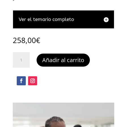
Ver el temario completo
258,00
€
Técnicas
Añadir al carrito
de
Ventas
en
Clínicas
cantidad