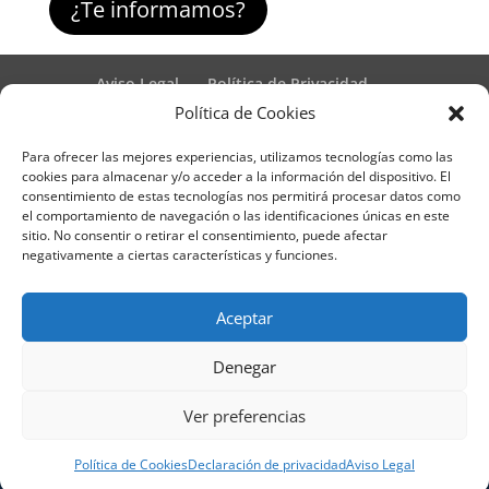
¿Te informamos?
Aviso Legal
Política de Privacidad
Términos y condiciones – Contrato de matrícula
Política de Cookies
Política de Cookies
Para ofrecer las mejores experiencias, utilizamos tecnologías como las
Formulario de Datos necesarios para alta
cookies para almacenar y/o acceder a la información del dispositivo. El
Métodos de pago SEQURA
Métodos de pago
consentimiento de estas tecnologías nos permitirá procesar datos como
Formulario de Acción Formativa
el comportamiento de navegación o las identificaciones únicas en este
Formulario de responsabilidad de APPCC
sitio. No consentir o retirar el consentimiento, puede afectar
negativamente a ciertas características y funciones.
Plantilla formación bonificada
Formación Obligatoria según Sector
Formulario uso de imagen
Encuesta
Aceptar
Contacto
Centros colaboradores
Denegar
Formadistancia es una marca registrada por
Ver preferencias
Learning Galicia, S.L. - CIF B70080106 - Diseño y
adaptación del tema por Learning Galicia S.L
Política de Cookies
Declaración de privacidad
Aviso Legal