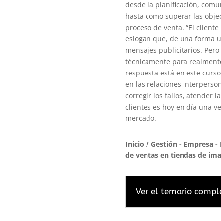
desde la planificación, comun
hasta como superar las obje
proceso de venta. “El client
eslogan que, de una forma u
mensajes publicitarios. Pero
técnicamente para realmente 
respuesta está en este curso
en las relaciones interperson
corregir los fallos, atender l
clientes es hoy en día una ve
mercado.
Inicio
/
Gestión - Empresa - 
de ventas en tiendas de ima
Ver el temario compl