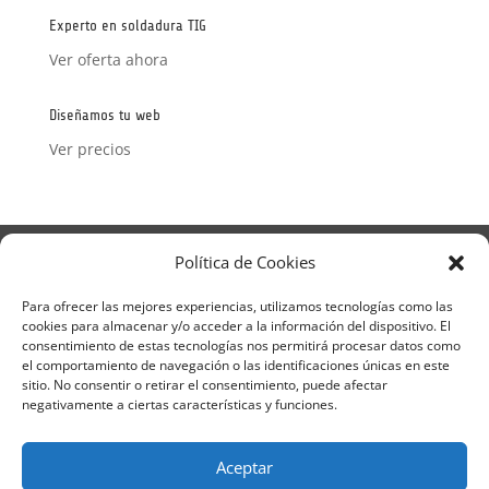
Experto en soldadura TIG
Ver oferta ahora
Diseñamos tu web
Ver precios
Aviso Legal
Política de Privacidad
Política de Cookies
Términos y condiciones – Contrato de matrícula
Política de Cookies
Para ofrecer las mejores experiencias, utilizamos tecnologías como las
cookies para almacenar y/o acceder a la información del dispositivo. El
Formulario de Datos necesarios para alta
consentimiento de estas tecnologías nos permitirá procesar datos como
Métodos de pago SEQURA
Métodos de pago
el comportamiento de navegación o las identificaciones únicas en este
Formulario de Acción Formativa
sitio. No consentir o retirar el consentimiento, puede afectar
Formulario de responsabilidad de APPCC
negativamente a ciertas características y funciones.
Plantilla formación bonificada
Formación Obligatoria según Sector
Aceptar
Formulario uso de imagen
Encuesta