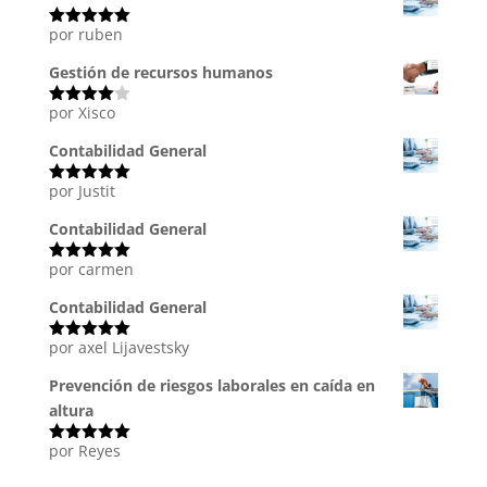
por ruben
Valorado
con
5
de 5
Gestión de recursos humanos
por Xisco
Valorado
con
4
de
5
Contabilidad General
por Justit
Valorado
con
5
de 5
Contabilidad General
por carmen
Valorado
con
5
de 5
Contabilidad General
por axel Lijavestsky
Valorado
con
5
de 5
Prevención de riesgos laborales en caída en
altura
por Reyes
Valorado
con
5
de 5