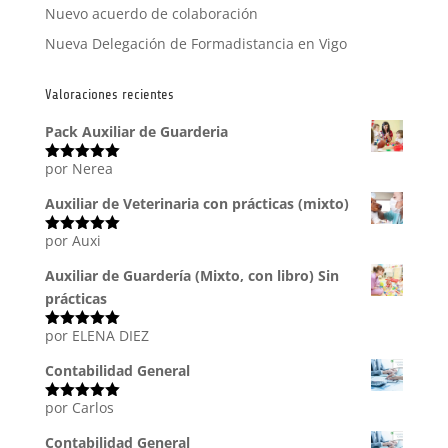
Nuevo acuerdo de colaboración
Nueva Delegación de Formadistancia en Vigo
Valoraciones recientes
Pack Auxiliar de Guarderia
por Nerea
Valorado
con
5
de 5
Auxiliar de Veterinaria con prácticas (mixto)
por Auxi
Valorado
con
5
de 5
Auxiliar de Guardería (Mixto, con libro) Sin
prácticas
por ELENA DIEZ
Valorado
con
5
de 5
Contabilidad General
por Carlos
Valorado
con
5
de 5
Contabilidad General