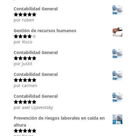
con
5
de 5
Contabilidad General
por ruben
Valorado
con
5
de 5
Gestión de recursos humanos
por Xisco
Valorado
con
4
de
5
Contabilidad General
por Justit
Valorado
con
5
de 5
Contabilidad General
por carmen
Valorado
con
5
de 5
Contabilidad General
por axel Lijavestsky
Valorado
con
5
de 5
Prevención de riesgos laborales en caída en
altura