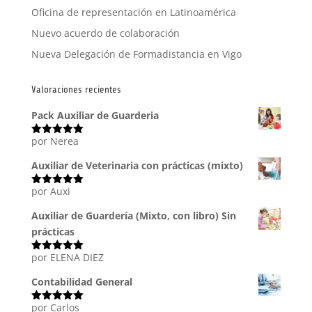
Oficina de representación en Latinoamérica
Nuevo acuerdo de colaboración
Nueva Delegación de Formadistancia en Vigo
Valoraciones recientes
Pack Auxiliar de Guarderia
por Nerea
Valorado
con
5
de 5
Auxiliar de Veterinaria con prácticas (mixto)
por Auxi
Valorado
con
5
de 5
Auxiliar de Guardería (Mixto, con libro) Sin
prácticas
por ELENA DIEZ
Valorado
con
5
de 5
Contabilidad General
por Carlos
Valorado