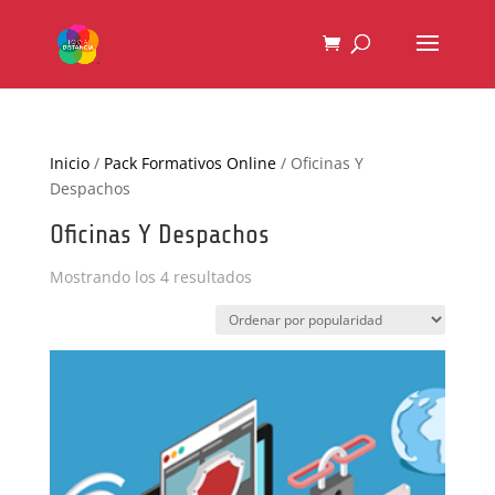
Inicio
/
Pack Formativos Online
/ Oficinas Y
Despachos
Oficinas Y Despachos
Ordenado
Mostrando los 4 resultados
por
popularidad