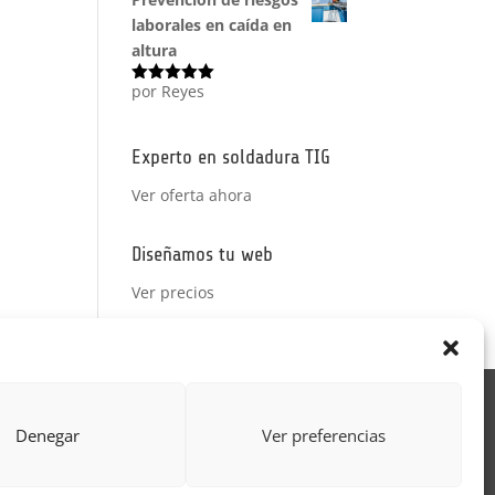
laborales en caída en
altura
por Reyes
Valorado
con
5
de 5
Experto en soldadura TIG
Ver oferta ahora
Diseñamos tu web
Ver precios
Acción Formativa
Denegar
Ver preferencias
ctor
Formulario uso de imagen