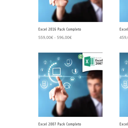
Excel 2016 Pack Completo
Exce
Rango
559,00
€
-
596,00
€
459,
de
precios:
desde
559,00€
hasta
596,00€
Excel 2007 Pack Completo
Exce