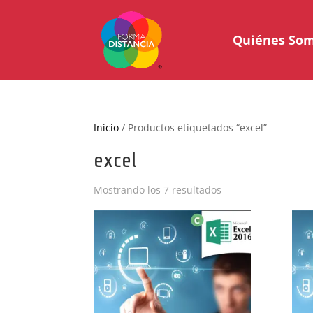
Quiénes So
Inicio
/ Productos etiquetados “excel”
excel
Ordenado
Mostrando los 7 resultados
por
popularidad