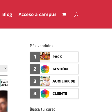
Blog
Acceso a campus
Más vendidos
1
PACK
AUXILIAR DE
2
GESTIÓN
GUARDERÍA
SEGURO DE
3
AUXILIAR DE
CON
ACCIDENTES
FARMACIA Y
4
CLIENTE
PRÁCTICAS
(PRÁCTICAS
PARAFARMAC
FORMADISTA
FORMATIVAS)
Busca tu curso
IA CON