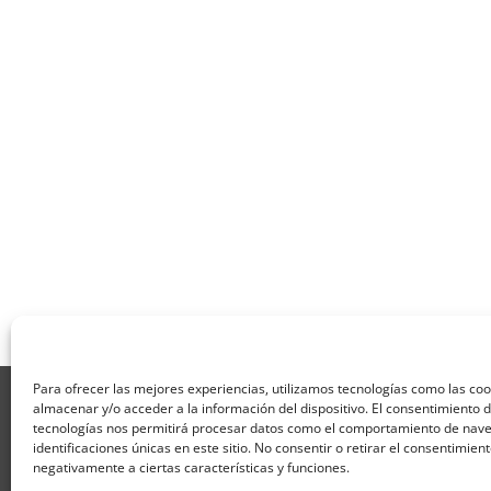
Para ofrecer las mejores experiencias, utilizamos tecnologías como las co
Aviso Legal
Política de Privacidad
Térmi
almacenar y/o acceder a la información del dispositivo. El consentimiento 
Formulario de Datos necesarios para alta
tecnologías nos permitirá procesar datos como el comportamiento de nave
Formulario de responsabilidad de APPCC
P
identificaciones únicas en este sitio. No consentir o retirar el consentimien
negativamente a ciertas características y funciones.
Encuesta
Contacto
Centros colaborado