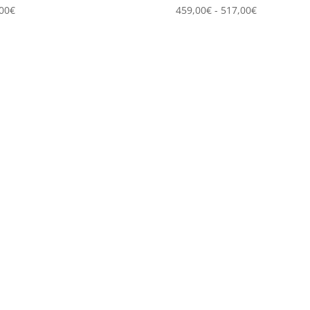
Rango
00
€
459,00
€
-
517,00
€
de
precios:
desde
459,00€
hasta
517,00€