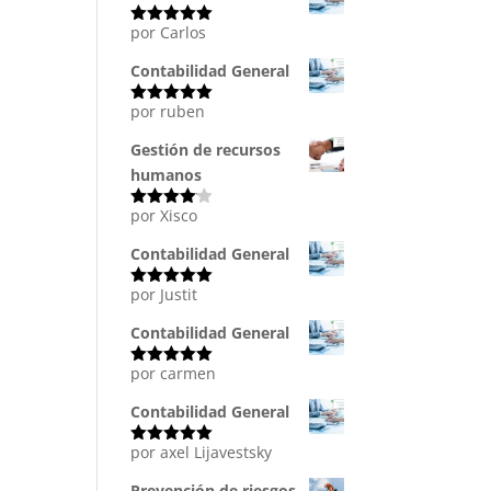
por Carlos
Valorado
con
5
de 5
Contabilidad General
por ruben
Valorado
con
5
de 5
Gestión de recursos
humanos
por Xisco
Valorado
con
4
de
5
Contabilidad General
por Justit
Valorado
con
5
de 5
Contabilidad General
por carmen
Valorado
con
5
de 5
Contabilidad General
por axel Lijavestsky
Valorado
con
5
de 5
Prevención de riesgos