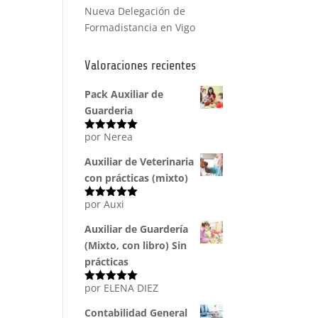
Nueva Delegación de
Formadistancia en Vigo
Valoraciones recientes
Pack Auxiliar de
Guarderia
por Nerea
Valorado
con
5
de 5
Auxiliar de Veterinaria
con prácticas (mixto)
por Auxi
Valorado
con
5
de 5
Auxiliar de Guardería
(Mixto, con libro) Sin
prácticas
por ELENA DIEZ
Valorado
con
5
de 5
Contabilidad General