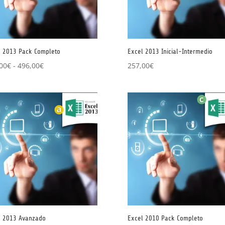
l 2013 Pack Completo
Excel 2013 Inicial-Intermedio
Rango
00
€
-
496,00
€
257,00
€
de
precios:
desde
459,00€
hasta
496,00€
l 2013 Avanzado
Excel 2010 Pack Completo