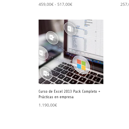
Rango
459,00
€
-
517,00
€
257,
de
precios:
desde
459,00€
hasta
517,00€
Curso de Excel 2013 Pack Completo +
Prácticas en empresa
1.190,00
€