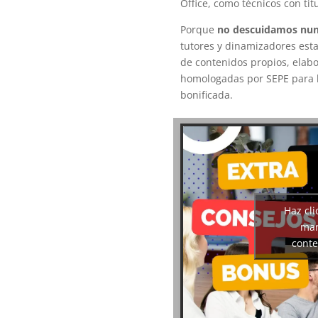
Office, como técnicos con tit
Porque
no descuidamos nun
tutores y dinamizadores est
de contenidos propios, elabo
homologadas por SEPE para l
bonificada.
Haz cli
mar
conte