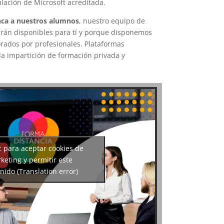
ulación de Microsoft acreditada.
ca a nuestros alumnos
, nuestro equipo de
arán disponibles para tí y porque disponemos
rados por profesionales. Plataformas
a impartición de formación privada y
c para aceptar cookies de
keting y permitir este
nido (Translation error)