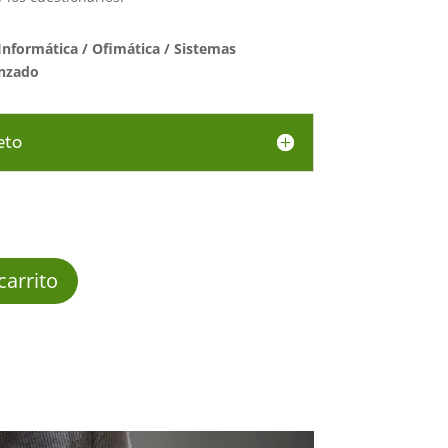
Informática
/
Ofimática / Sistemas
anzado
eto
carrito