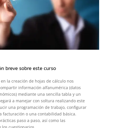
ón breve sobre este curso
en la creación de hojas de cálculo nos
compartir información alfanumérica (datos
conómicos) mediante una sencilla tabla y un
egará a manejar con soltura realizando este
ucir una programación de trabajo, configurar
 facturación o una contabilidad básica.
ácticas paso a paso, así como las
 los cuestionarios.