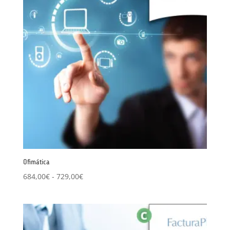
Ofimática
Rango
684,00
€
-
729,00
€
de
precios:
desde
684,00€