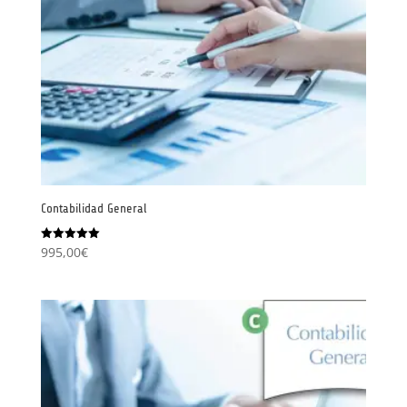
Contabilidad General
995,00
€
Valorado
con
5.00
de 5