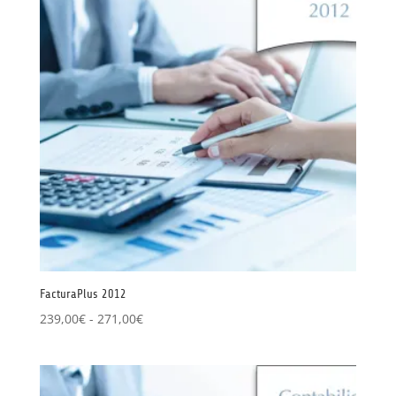
hasta
729,00€
FacturaPlus 2012
Rango
239,00
€
-
271,00
€
de
precios:
desde