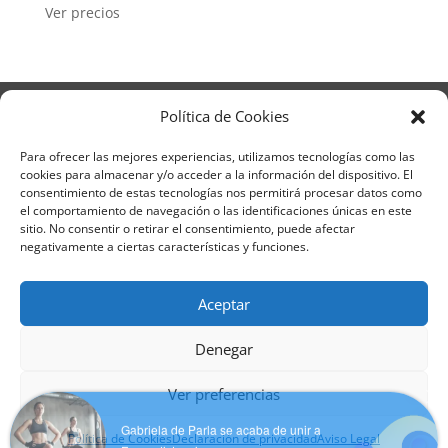
Ver precios
Aviso Legal
Política de Privacidad
Política de Cookies
Términos y condiciones – Contrato de matrícula
Política de Cookies
Para ofrecer las mejores experiencias, utilizamos tecnologías como las
cookies para almacenar y/o acceder a la información del dispositivo. El
Formulario de Datos necesarios para alta
consentimiento de estas tecnologías nos permitirá procesar datos como
Métodos de pago SEQURA
Métodos de pago
el comportamiento de navegación o las identificaciones únicas en este
Formulario de Acción Formativa
sitio. No consentir o retirar el consentimiento, puede afectar
Formulario de responsabilidad de APPCC
negativamente a ciertas características y funciones.
Plantilla formación bonificada
Formación Obligatoria según Sector
Aceptar
Formulario uso de imagen
Encuesta
Contacto
Centros colaboradores
Denegar
Formadistancia es una marca registrada por
Ver preferencias
Gabriela de Parla se acaba de unir a
Learning Galicia, S.L. - CIF B70080106 - Diseño y
Formadistancia
adaptación del tema por Learning Galicia S.L
Política de Cookies
Declaración de privacidad
Aviso Legal