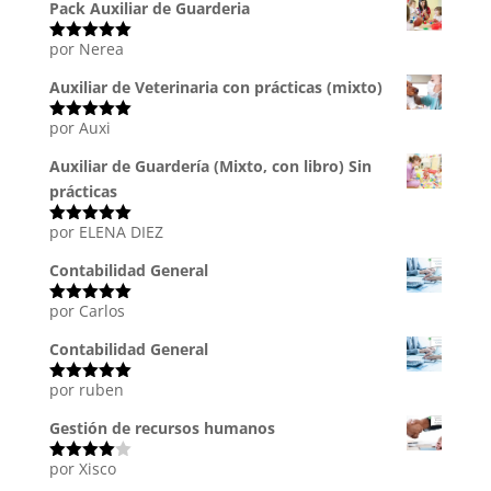
Pack Auxiliar de Guarderia
por Nerea
Valorado
con
5
de 5
Auxiliar de Veterinaria con prácticas (mixto)
por Auxi
Valorado
con
5
de 5
Auxiliar de Guardería (Mixto, con libro) Sin
prácticas
por ELENA DIEZ
Valorado
con
5
de 5
Contabilidad General
por Carlos
Valorado
con
5
de 5
Contabilidad General
por ruben
Valorado
con
5
de 5
Gestión de recursos humanos
por Xisco
Valorado
con
4
de