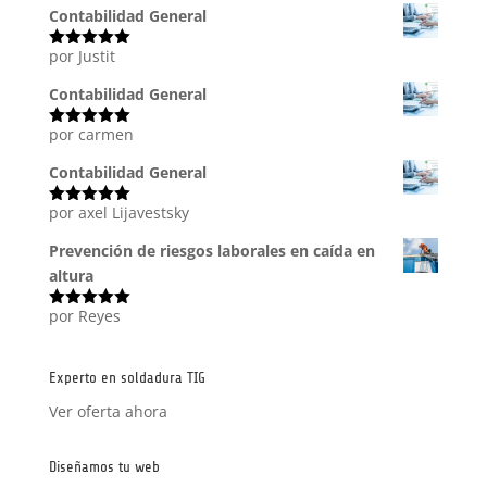
5
Contabilidad General
por Justit
Valorado
con
5
de 5
Contabilidad General
por carmen
Valorado
con
5
de 5
Contabilidad General
por axel Lijavestsky
Valorado
con
5
de 5
Prevención de riesgos laborales en caída en
altura
por Reyes
Valorado
con
5
de 5
Experto en soldadura TIG
Ver oferta ahora
Diseñamos tu web