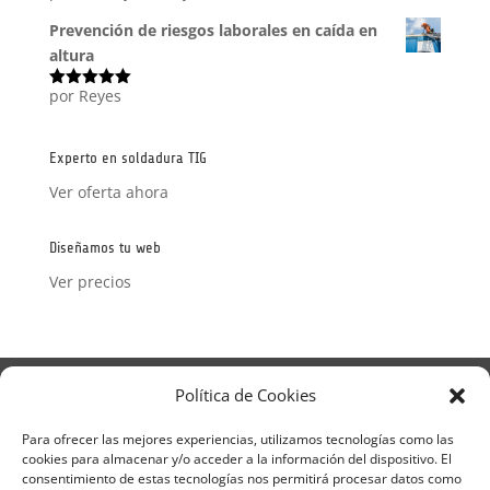
con
5
de 5
Prevención de riesgos laborales en caída en
altura
por Reyes
Valorado
con
5
de 5
Experto en soldadura TIG
Ver oferta ahora
Diseñamos tu web
Ver precios
Aviso Legal
Política de Privacidad
Política de Cookies
Términos y condiciones – Contrato de matrícula
Política de Cookies
Para ofrecer las mejores experiencias, utilizamos tecnologías como las
cookies para almacenar y/o acceder a la información del dispositivo. El
Formulario de Datos necesarios para alta
consentimiento de estas tecnologías nos permitirá procesar datos como
Métodos de pago SEQURA
Métodos de pago