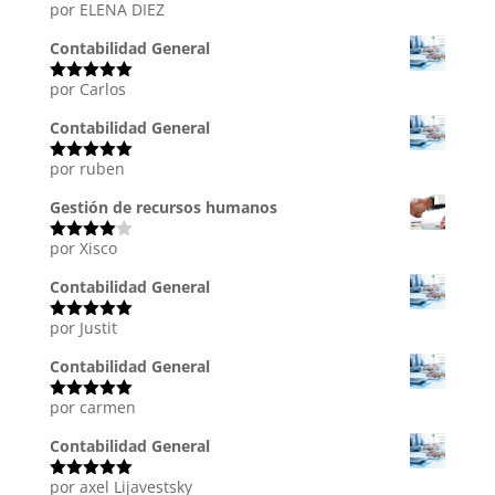
por ELENA DIEZ
Valorado
con
5
de 5
Contabilidad General
por Carlos
Valorado
con
5
de 5
Contabilidad General
por ruben
Valorado
con
5
de 5
Gestión de recursos humanos
por Xisco
Valorado
con
4
de
5
Contabilidad General
por Justit
Valorado
con
5
de 5
Contabilidad General
por carmen
Valorado
con
5
de 5
Contabilidad General
por axel Lijavestsky
Valorado