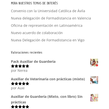
MIRA NUESTROS TEMAS DE INTERÉS
Convenio con la Universidad Católica de Ávila
Nueva delegación de Formadistancia en Valencia
Oficina de representación en Latinoamérica
Nuevo acuerdo de colaboración
Nueva Delegación de Formadistancia en Vigo
Valoraciones recientes
Pack Auxiliar de Guarderia
por Nerea
Valorado
con
5
de 5
Auxiliar de Veterinaria con prácticas (mixto)
por Auxi
Valorado
con
5
de 5
Auxiliar de Guardería (Mixto, con libro) Sin
prácticas