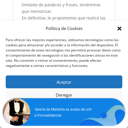
limitado de palabras y frases, tendremos
que memorizar.
En definitiva, le proponemos que realice las
prácticas propuestas y que escuche
Política de Cookies
detenidamente las palabras y frases del
curso con el propósito de que repita
Para ofrecer las mejores experiencias, utilizamos tecnologías como las
reiteradamente el sonidos de las mismas,
cookies para almacenar y/o acceder a la información del dispositivo. El
consentimiento de estas tecnologías nos permitirá procesar datos como
así como que las escriba utilizando el
el comportamiento de navegación o las identificaciones únicas en este
recurso de la pronunciación figurada y así
sitio. No consentir o retirar el consentimiento, puede afectar
confeccionar su propio “diccionario
negativamente a ciertas características y funciones.
figurado»
Indice
Aceptar
Presentación general
Denegar
1 Presentación y funcionamiento del curso
Ver preferencias
1.1 Introducción
Valeria de Marbella se acaba de unir
1.2 Vocabulario
a Formadistancia
1.3 Gramática
Política de Cookies
Declaración de privacidad
Aviso Legal
1.4 Prácticas