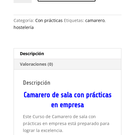
sala
con
prácticas
Categoría:
Con prácticas
Etiquetas:
camarero
,
en
hostelería
empresa
cantidad
Descripción
Valoraciones (0)
Descripción
Camarero de sala con prácticas
en empresa
Este Curso de Camarero de sala con
prácticas en empresa está preparado para
lograr la excelencia.