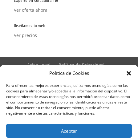
Experto en soldadura TIG
Ver oferta ahora
Diseñamos tu web
Ver precios
Aviso Legal
Política de Privacidad
Términos y condiciones – Contrato de matrícula
Política de Cookies
Política de Cookies
Para ofrecer las mejores experiencias, utilizamos tecnologías como las
Formulario de Datos necesarios para alta
cookies para almacenar y/o acceder a la información del dispositivo. El
Métodos de pago SEQURA
Métodos de pago
consentimiento de estas tecnologías nos permitirá procesar datos como
Formulario de Acción Formativa
el comportamiento de navegación o las identificaciones únicas en este
Formulario de responsabilidad de APPCC
sitio. No consentir o retirar el consentimiento, puede afectar
negativamente a ciertas características y funciones.
Plantilla formación bonificada
Formación Obligatoria según Sector
Formulario uso de imagen
Encuesta
Aceptar
Contacto
Centros colaboradores