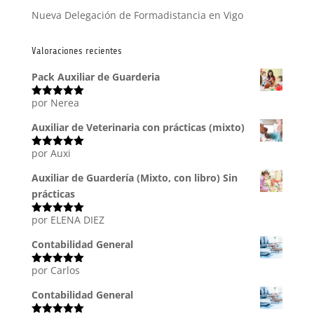
Nueva Delegación de Formadistancia en Vigo
Valoraciones recientes
Pack Auxiliar de Guarderia
por Nerea
Valorado
con
5
de 5
Auxiliar de Veterinaria con prácticas (mixto)
por Auxi
Valorado
con
5
de 5
Auxiliar de Guardería (Mixto, con libro) Sin
prácticas
por ELENA DIEZ
Valorado
con
5
de 5
Contabilidad General
por Carlos
Valorado
con
5
de 5
Contabilidad General