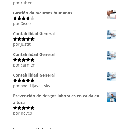
por ruben
Valorado
con
5
de 5
Gestión de recursos humanos
por Xisco
Valorado
con
4
de
5
Contabilidad General
por Justit
Valorado
con
5
de 5
Contabilidad General
por carmen
Valorado
con
5
de 5
Contabilidad General
por axel Lijavestsky
Valorado
con
5
de 5
Prevención de riesgos laborales en caída en
altura
por Reyes
Valorado
con
5
de 5