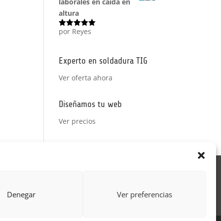
laborales en caída en
altura
por Reyes
Valorado
con
5
de 5
Experto en soldadura TIG
Ver oferta ahora
Diseñamos tu web
Ver precios
Acción Formativa
ctor
Formulario uso de imagen
Denegar
Ver preferencias