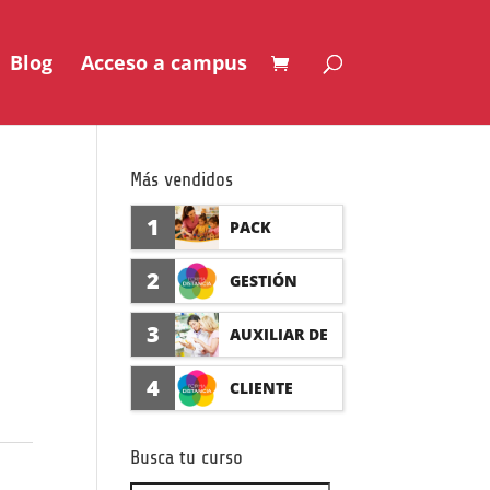
Blog
Acceso a campus
Más vendidos
1
PACK
AUXILIAR DE
2
GESTIÓN
GUARDERÍA
SEGURO DE
3
AUXILIAR DE
CON
ACCIDENTES
FARMACIA Y
4
CLIENTE
PRÁCTICAS
(PRÁCTICAS
PARAFARMAC
FORMADISTA
FORMATIVAS)
Busca tu curso
IA CON
NCIA -