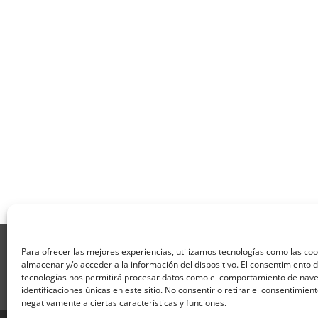
Aviso Legal
Política de Privacidad
Térmi
Para ofrecer las mejores experiencias, utilizamos tecnologías como las co
Formulario de Datos necesarios para alta
almacenar y/o acceder a la información del dispositivo. El consentimiento 
Formulario de responsabilidad de APPCC
P
tecnologías nos permitirá procesar datos como el comportamiento de nave
identificaciones únicas en este sitio. No consentir o retirar el consentimien
Encuesta
Contacto
Centros colaborado
negativamente a ciertas características y funciones.