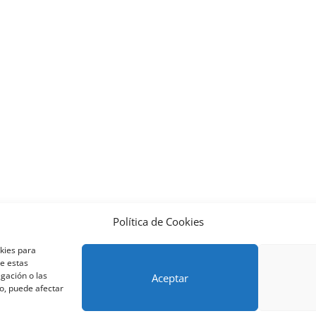
Política de Cookies
nos y condiciones – Contrato de matrícula
Política de Cookies
okies para
Métodos de pago SEQURA
Métodos de pago
Formulario de 
de estas
lantilla formación bonificada
Formación Obligatoria según Se
gación o las
Aceptar
to, puede afectar
res