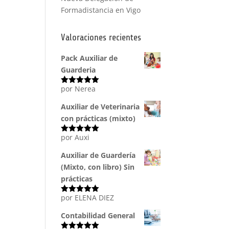
Formadistancia en Vigo
Valoraciones recientes
Pack Auxiliar de
Guarderia
por Nerea
Valorado
con
5
de 5
Auxiliar de Veterinaria
con prácticas (mixto)
por Auxi
Valorado
con
5
de 5
Auxiliar de Guardería
(Mixto, con libro) Sin
prácticas
por ELENA DIEZ
Valorado
con
5
de 5
Contabilidad General