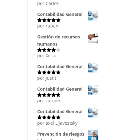
por Carlos
Valorado
con
5
de 5
Contabilidad General
por ruben
Valorado
con
5
de 5
Gestión de recursos
humanos
por Xisco
Valorado
con
4
de
5
Contabilidad General
por Justit
Valorado
con
5
de 5
Contabilidad General
por carmen
Valorado
con
5
de 5
Contabilidad General
por axel Lijavestsky
Valorado
con
5
de 5
Prevención de riesgos