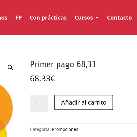
mos
FP
Con prácticas
Cursos
Contacto
Primer pago 68,33
68,33
€
Primer
Añadir al carrito
pago
68,33
cantidad
Categoría:
Promociones