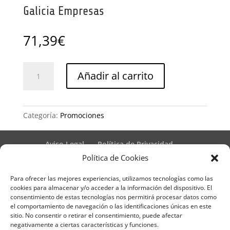
Galicia Empresas
71,39
€
Galicia
Añadir al carrito
Empresas
cantidad
Categoría:
Promociones
Aviso Legal
Política de Privacidad
Términos y condiciones – Contrato de matrícula
Política de Cookies
Política de Cookies
Para ofrecer las mejores experiencias, utilizamos tecnologías como las
Formulario de Datos necesarios para alta
cookies para almacenar y/o acceder a la información del dispositivo. El
Métodos de pago SEQURA
Métodos de pago
consentimiento de estas tecnologías nos permitirá procesar datos como
Formulario de Acción Formativa
el comportamiento de navegación o las identificaciones únicas en este
Formulario de responsabilidad de APPCC
sitio. No consentir o retirar el consentimiento, puede afectar
negativamente a ciertas características y funciones.
Plantilla formación bonificada