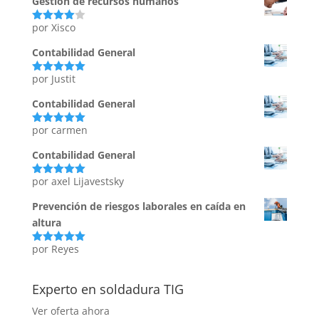
Gestión de recursos humanos
por Xisco
Valorado
con
4
de
5
Contabilidad General
por Justit
Valorado
con
5
de 5
Contabilidad General
por carmen
Valorado
con
5
de 5
Contabilidad General
por axel Lijavestsky
Valorado
con
5
de 5
Prevención de riesgos laborales en caída en
altura
por Reyes
Valorado
con
5
de 5
Experto en soldadura TIG
Ver oferta ahora