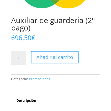
Auxiliar de guardería (2º
pago)
696,50
€
Auxiliar
Añadir al carrito
de
guardería
(2º
pago)
Categoría:
Promociones
cantidad
Descripción