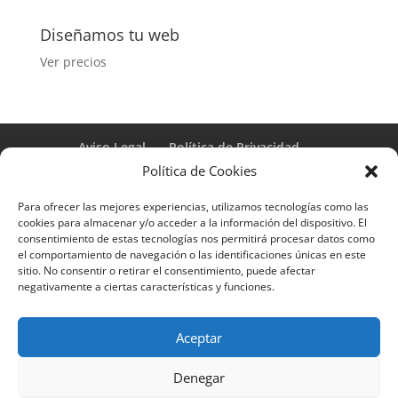
Diseñamos tu web
Ver precios
Aviso Legal
Política de Privacidad
Términos y condiciones – Contrato de matrícula
Política de Cookies
Política de Cookies
Para ofrecer las mejores experiencias, utilizamos tecnologías como las
Formulario de Datos necesarios para alta
cookies para almacenar y/o acceder a la información del dispositivo. El
Métodos de pago SEQURA
Métodos de pago
consentimiento de estas tecnologías nos permitirá procesar datos como
Formulario de Acción Formativa
el comportamiento de navegación o las identificaciones únicas en este
Formulario de responsabilidad de APPCC
sitio. No consentir o retirar el consentimiento, puede afectar
negativamente a ciertas características y funciones.
Plantilla formación bonificada
Formación Obligatoria según Sector
Formulario uso de imagen
Encuesta
Aceptar
Contacto
Centros colaboradores
Denegar