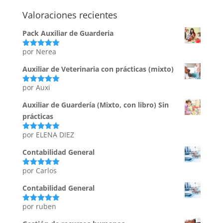
Valoraciones recientes
Pack Auxiliar de Guarderia
por Nerea
Valorado
con
5
de 5
Auxiliar de Veterinaria con prácticas (mixto)
por Auxi
Valorado
con
5
de 5
Auxiliar de Guardería (Mixto, con libro) Sin
prácticas
por ELENA DIEZ
Valorado
con
5
de 5
Contabilidad General
por Carlos
Valorado
con
5
de 5
Contabilidad General
por ruben
Valorado
con
5
de 5