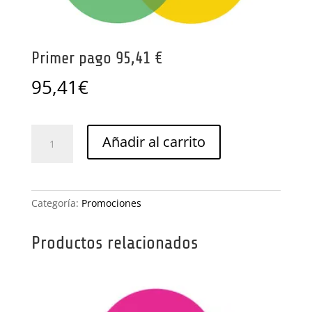
Primer pago 95,41 €
95,41
€
Primer
Añadir al carrito
pago
95,41
€
cantidad
Categoría:
Promociones
Productos relacionados