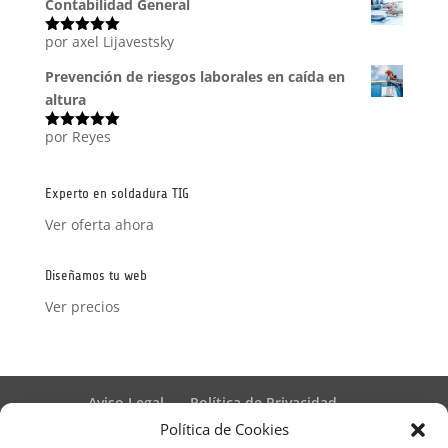
Contabilidad General
por axel Lijavestsky
Valorado
con
5
de 5
Prevención de riesgos laborales en caída en
altura
por Reyes
Valorado
con
5
de 5
Experto en soldadura TIG
Ver oferta ahora
Diseñamos tu web
Ver precios
Aviso Legal
Política de Privacidad
Términos y condiciones – Contrato de matrícula
Política de Cookies