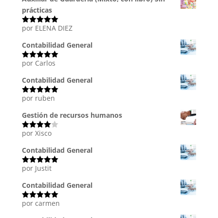
prácticas
por ELENA DIEZ
Valorado
con
5
de 5
Contabilidad General
por Carlos
Valorado
con
5
de 5
Contabilidad General
por ruben
Valorado
con
5
de 5
Gestión de recursos humanos
por Xisco
Valorado
con
4
de
5
Contabilidad General
por Justit
Valorado
con
5
de 5
Contabilidad General
por carmen
Valorado
con
5
de 5