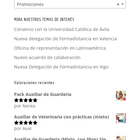
Promociones
×
MIRA NUESTROS TEMAS DE INTERÉS
Convenio con la Universidad Católica de Ávila
Nueva delegación de Formadistancia en Valencia
Oficina de representación en Latinoamérica
Nuevo acuerdo de colaboración
Nueva Delegación de Formadistancia en Vigo
Valoraciones recientes
Pack Auxiliar de Guarderia
por Nerea
Valorado
con
5
de 5
Auxiliar de Veterinaria con prácticas (mixto)
por Auxi
Valorado
con
5
de 5
Auxiliar de Guardería (Mixto, con libro) Sin