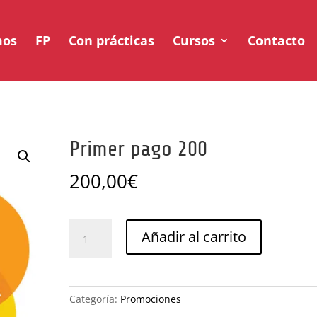
mos
FP
Con prácticas
Cursos
Contacto
Primer pago 200
200,00
€
Primer
Añadir al carrito
pago
200
cantidad
Categoría:
Promociones