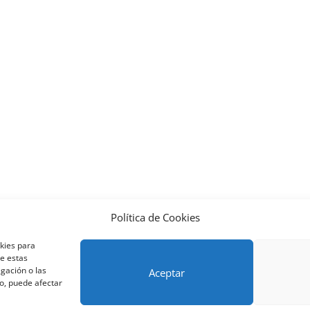
Política de Cookies
nos y condiciones – Contrato de matrícula
Política de Cookies
okies para
Métodos de pago SEQURA
Métodos de pago
Formulario de 
de estas
lantilla formación bonificada
Formación Obligatoria según Se
gación o las
Aceptar
to, puede afectar
res