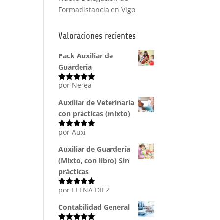
Formadistancia en Vigo
Valoraciones recientes
Pack Auxiliar de
Guarderia
por Nerea
Valorado
con
5
de 5
Auxiliar de Veterinaria
con prácticas (mixto)
por Auxi
Valorado
con
5
de 5
Auxiliar de Guardería
(Mixto, con libro) Sin
prácticas
por ELENA DIEZ
Valorado
con
5
de 5
Contabilidad General