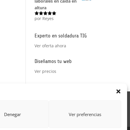
laborales en caída en
altura
por Reyes
Valorado
con
5
de 5
Experto en soldadura TIG
Ver oferta ahora
Diseñamos tu web
Ver precios
Acción Formativa
ctor
Formulario uso de imagen
Denegar
Ver preferencias