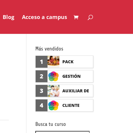
Blog
Acceso a campus
Más vendidos
1
PACK
AUXILIAR DE
2
GESTIÓN
GUARDERÍA
SEGURO DE
3
AUXILIAR DE
CON
ACCIDENTES
FARMACIA Y
4
CLIENTE
PRÁCTICAS
(PRÁCTICAS
PARAFARMAC
FORMADISTA
FORMATIVAS)
Busca tu curso
IA CON
NCIA -