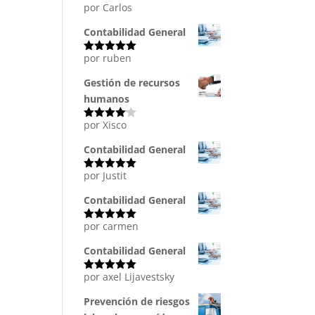
por Carlos
Valorado
con
5
de 5
Contabilidad General
por ruben
Valorado
con
5
de 5
Gestión de recursos
humanos
por Xisco
Valorado
con
4
de
5
Contabilidad General
por Justit
Valorado
con
5
de 5
Contabilidad General
por carmen
Valorado
con
5
de 5
Contabilidad General
por axel Lijavestsky
Valorado
con
5
de 5
Prevención de riesgos