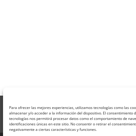
Aviso Legal
Política de Privacidad
Térmi
Para ofrecer las mejores experiencias, utilizamos tecnologías como las co
Formulario de Datos necesarios para alta
almacenar y/o acceder a la información del dispositivo. El consentimiento 
Formulario de responsabilidad de APPCC
P
tecnologías nos permitirá procesar datos como el comportamiento de nave
identificaciones únicas en este sitio. No consentir o retirar el consentimien
Encuesta
Contacto
Centros colaborado
negativamente a ciertas características y funciones.