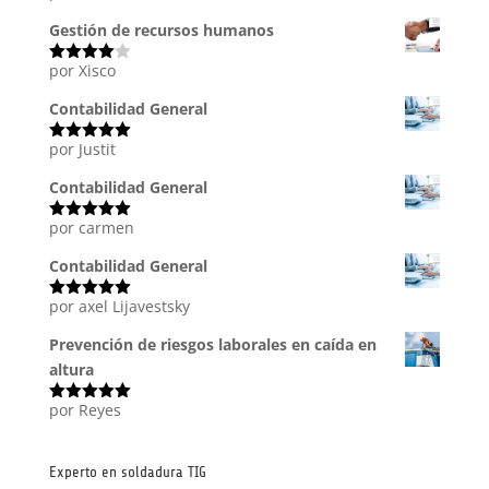
con
5
de 5
Gestión de recursos humanos
por Xisco
Valorado
con
4
de
5
Contabilidad General
por Justit
Valorado
con
5
de 5
Contabilidad General
por carmen
Valorado
con
5
de 5
Contabilidad General
por axel Lijavestsky
Valorado
con
5
de 5
Prevención de riesgos laborales en caída en
altura
por Reyes
Valorado
con
5
de 5
Experto en soldadura TIG