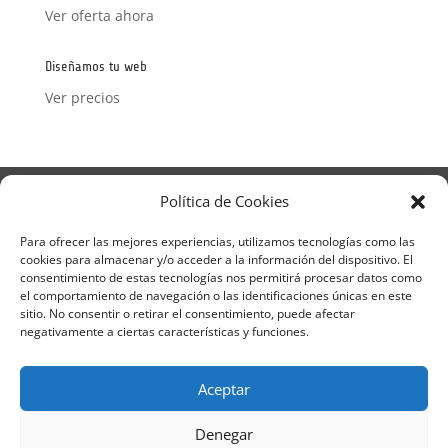
Ver oferta ahora
Diseñamos tu web
Ver precios
Aviso Legal
Política de Privacidad
Política de Cookies
Términos y condiciones – Contrato de matrícula
Política de Cookies
Para ofrecer las mejores experiencias, utilizamos tecnologías como las
cookies para almacenar y/o acceder a la información del dispositivo. El
Formulario de Datos necesarios para alta
consentimiento de estas tecnologías nos permitirá procesar datos como
Métodos de pago SEQURA
Métodos de pago
el comportamiento de navegación o las identificaciones únicas en este
Formulario de Acción Formativa
sitio. No consentir o retirar el consentimiento, puede afectar
Formulario de responsabilidad de APPCC
negativamente a ciertas características y funciones.
Plantilla formación bonificada
Formación Obligatoria según Sector
Aceptar
Formulario uso de imagen
Encuesta
Contacto
Centros colaboradores
Denegar