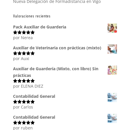
Nueva Delegación de Formadistancia en Vigo
Valoraciones recientes
Pack Auxiliar de Guarderia
por Nerea
Valorado
con
5
de 5
Auxiliar de Veterinaria con prácticas (mixto)
por Auxi
Valorado
con
5
de 5
Auxiliar de Guardería (Mixto, con libro) Sin
prácticas
por ELENA DIEZ
Valorado
con
5
de 5
Contabilidad General
por Carlos
Valorado
con
5
de 5
Contabilidad General
por ruben
Valorado