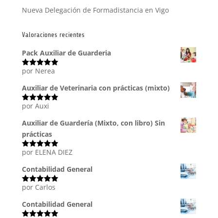
Nueva Delegación de Formadistancia en Vigo
Valoraciones recientes
Pack Auxiliar de Guarderia
por Nerea
Valorado
con
5
de 5
Auxiliar de Veterinaria con prácticas (mixto)
por Auxi
Valorado
con
5
de 5
Auxiliar de Guardería (Mixto, con libro) Sin
prácticas
por ELENA DIEZ
Valorado
con
5
de 5
Contabilidad General
por Carlos
Valorado
con
5
de 5
Contabilidad General