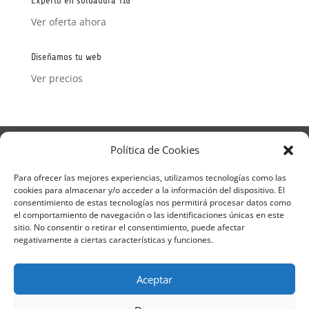
Experto en soldadura TIG
Ver oferta ahora
Diseñamos tu web
Ver precios
Aviso Legal
Política de Privacidad
Política de Cookies
Términos y condiciones – Contrato de matrícula
Política de Cookies
Para ofrecer las mejores experiencias, utilizamos tecnologías como las
cookies para almacenar y/o acceder a la información del dispositivo. El
Formulario de Datos necesarios para alta
consentimiento de estas tecnologías nos permitirá procesar datos como
Métodos de pago SEQURA
Métodos de pago
el comportamiento de navegación o las identificaciones únicas en este
Formulario de Acción Formativa
sitio. No consentir o retirar el consentimiento, puede afectar
Formulario de responsabilidad de APPCC
negativamente a ciertas características y funciones.
Plantilla formación bonificada
Formación Obligatoria según Sector
Aceptar
Formulario uso de imagen
Encuesta
Contacto
Centros colaboradores