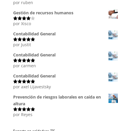
por ruben
Valorado
con
5
de 5
Gestión de recursos humanos
por Xisco
Valorado
con
4
de
5
Contabilidad General
por Justit
Valorado
con
5
de 5
Contabilidad General
por carmen
Valorado
con
5
de 5
Contabilidad General
por axel Lijavestsky
Valorado
con
5
de 5
Prevención de riesgos laborales en caída en
altura
por Reyes
Valorado
con
5
de 5