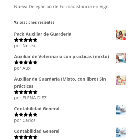
Nueva Delegación de Formadistancia en Vigo
Valoraciones recientes
Pack Auxiliar de Guarderia
por Nerea
Valorado
con
5
de 5
Auxiliar de Veterinaria con prácticas (mixto)
por Auxi
Valorado
con
5
de 5
Auxiliar de Guardería (Mixto, con libro) Sin
prácticas
por ELENA DIEZ
Valorado
con
5
de 5
Contabilidad General
por Carlos
Valorado
con
5
de 5
Contabilidad General