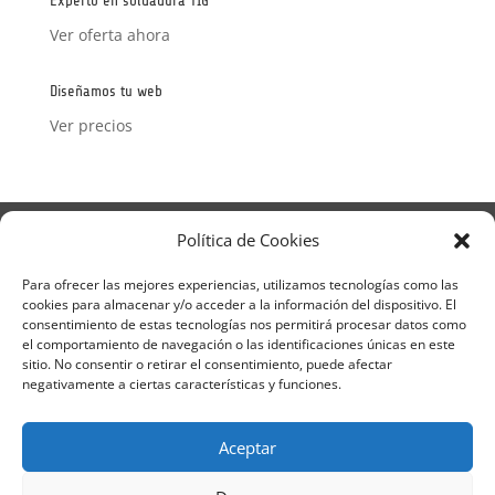
Experto en soldadura TIG
Ver oferta ahora
Diseñamos tu web
Ver precios
Aviso Legal
Política de Privacidad
Política de Cookies
Términos y condiciones – Contrato de matrícula
Política de Cookies
Para ofrecer las mejores experiencias, utilizamos tecnologías como las
cookies para almacenar y/o acceder a la información del dispositivo. El
Formulario de Datos necesarios para alta
consentimiento de estas tecnologías nos permitirá procesar datos como
Métodos de pago SEQURA
Métodos de pago
el comportamiento de navegación o las identificaciones únicas en este
Formulario de Acción Formativa
sitio. No consentir o retirar el consentimiento, puede afectar
Formulario de responsabilidad de APPCC
negativamente a ciertas características y funciones.
Plantilla formación bonificada
Formación Obligatoria según Sector
Aceptar
Formulario uso de imagen
Encuesta
Contacto
Centros colaboradores