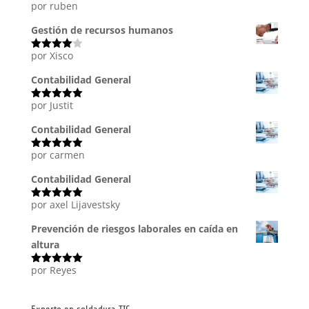
por ruben
Valorado
con
5
de 5
Gestión de recursos humanos
por Xisco
Valorado
con
4
de
5
Contabilidad General
por Justit
Valorado
con
5
de 5
Contabilidad General
por carmen
Valorado
con
5
de 5
Contabilidad General
por axel Lijavestsky
Valorado
con
5
de 5
Prevención de riesgos laborales en caída en
altura
por Reyes
Valorado
con
5
de 5