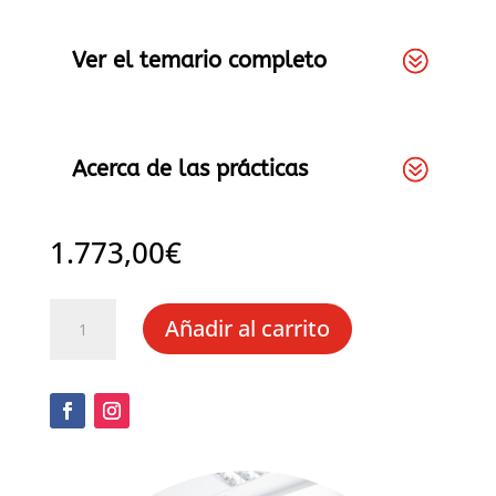
Ver el temario completo
Acerca de las prácticas
1.773,00
€
Curso
Añadir al carrito
de
Auxiliar
de
Odontología
con
prácticas
cantidad