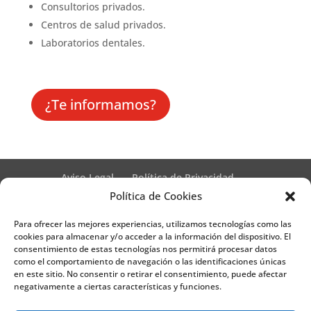
Consultorios privados
.
Centros de salud privados
.
Laboratorios dentales
.
¿Te informamos?
Aviso Legal
Política de Privacidad
Términos y condiciones – Contrato de matrícula
Política de Cookies
Política de Cookies
Para ofrecer las mejores experiencias, utilizamos tecnologías como las
Formulario de Datos necesarios para alta
cookies para almacenar y/o acceder a la información del dispositivo. El
Métodos de pago SEQURA
Métodos de pago
consentimiento de estas tecnologías nos permitirá procesar datos
Formulario de Acción Formativa
como el comportamiento de navegación o las identificaciones únicas
Formulario de responsabilidad de APPCC
en este sitio. No consentir o retirar el consentimiento, puede afectar
negativamente a ciertas características y funciones.
Plantilla formación bonificada
Formación Obligatoria según Sector