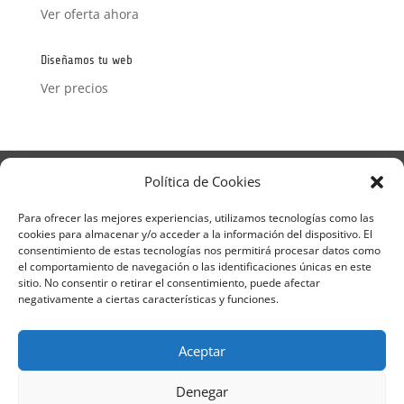
Ver oferta ahora
Diseñamos tu web
Ver precios
Aviso Legal
Política de Privacidad
Política de Cookies
Términos y condiciones – Contrato de matrícula
Política de Cookies
Para ofrecer las mejores experiencias, utilizamos tecnologías como las
cookies para almacenar y/o acceder a la información del dispositivo. El
Formulario de Datos necesarios para alta
consentimiento de estas tecnologías nos permitirá procesar datos como
Métodos de pago SEQURA
Métodos de pago
el comportamiento de navegación o las identificaciones únicas en este
Formulario de Acción Formativa
sitio. No consentir o retirar el consentimiento, puede afectar
Formulario de responsabilidad de APPCC
negativamente a ciertas características y funciones.
Plantilla formación bonificada
Formación Obligatoria según Sector
Aceptar
Formulario uso de imagen
Encuesta
Contacto
Centros colaboradores
Denegar