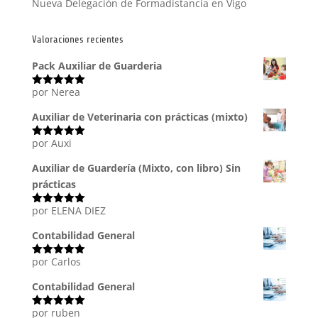
Nueva Delegación de Formadistancia en Vigo
Valoraciones recientes
Pack Auxiliar de Guarderia
por Nerea
Valorado
con
5
de 5
Auxiliar de Veterinaria con prácticas (mixto)
por Auxi
Valorado
con
5
de 5
Auxiliar de Guardería (Mixto, con libro) Sin
prácticas
por ELENA DIEZ
Valorado
con
5
de 5
Contabilidad General
por Carlos
Valorado
con
5
de 5
Contabilidad General
por ruben
Valorado