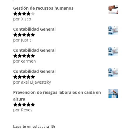
con
5
de 5
Gestión de recursos humanos
por Xisco
Valorado
con
4
de
5
Contabilidad General
por Justit
Valorado
con
5
de 5
Contabilidad General
por carmen
Valorado
con
5
de 5
Contabilidad General
por axel Lijavestsky
Valorado
con
5
de 5
Prevención de riesgos laborales en caída en
altura
por Reyes
Valorado
con
5
de 5
Experto en soldadura TIG