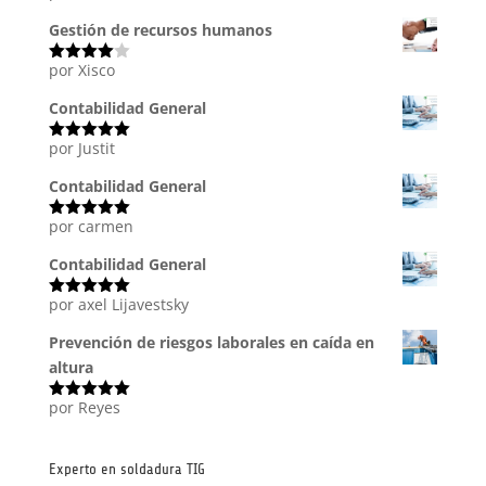
con
5
de 5
Gestión de recursos humanos
por Xisco
Valorado
con
4
de
5
Contabilidad General
por Justit
Valorado
con
5
de 5
Contabilidad General
por carmen
Valorado
con
5
de 5
Contabilidad General
por axel Lijavestsky
Valorado
con
5
de 5
Prevención de riesgos laborales en caída en
altura
por Reyes
Valorado
con
5
de 5
Experto en soldadura TIG