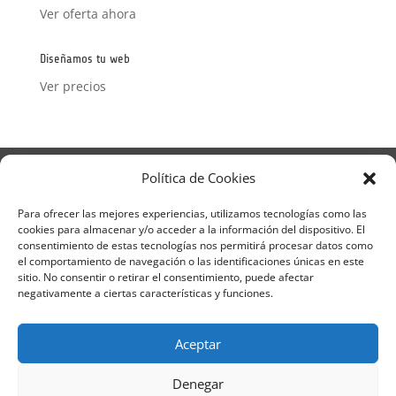
Ver oferta ahora
Diseñamos tu web
Ver precios
Aviso Legal
Política de Privacidad
Política de Cookies
Términos y condiciones – Contrato de matrícula
Política de Cookies
Para ofrecer las mejores experiencias, utilizamos tecnologías como las
cookies para almacenar y/o acceder a la información del dispositivo. El
Formulario de Datos necesarios para alta
consentimiento de estas tecnologías nos permitirá procesar datos como
Métodos de pago SEQURA
Métodos de pago
el comportamiento de navegación o las identificaciones únicas en este
Formulario de Acción Formativa
sitio. No consentir o retirar el consentimiento, puede afectar
Formulario de responsabilidad de APPCC
negativamente a ciertas características y funciones.
Plantilla formación bonificada
Formación Obligatoria según Sector
Aceptar
Formulario uso de imagen
Encuesta
Contacto
Centros colaboradores
Denegar