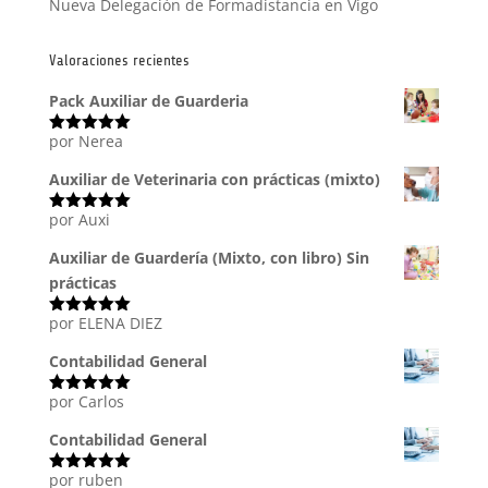
Nueva Delegación de Formadistancia en Vigo
Valoraciones recientes
Pack Auxiliar de Guarderia
por Nerea
Valorado
con
5
de 5
Auxiliar de Veterinaria con prácticas (mixto)
por Auxi
Valorado
con
5
de 5
Auxiliar de Guardería (Mixto, con libro) Sin
prácticas
por ELENA DIEZ
Valorado
con
5
de 5
Contabilidad General
por Carlos
Valorado
con
5
de 5
Contabilidad General
por ruben
Valorado