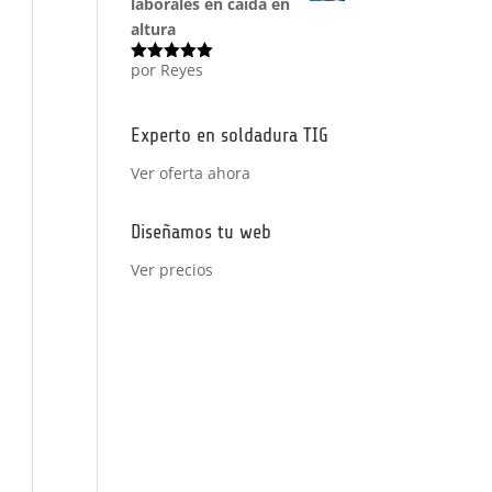
laborales en caída en
altura
por Reyes
Valorado
con
5
de 5
Experto en soldadura TIG
Ver oferta ahora
Diseñamos tu web
Ver precios