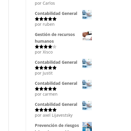
por Carlos
Valorado
con
5
de 5
Contabilidad General
por ruben
Valorado
con
5
de 5
Gestión de recursos
humanos
por Xisco
Valorado
con
4
de
5
Contabilidad General
por Justit
Valorado
con
5
de 5
Contabilidad General
por carmen
Valorado
con
5
de 5
Contabilidad General
por axel Lijavestsky
Valorado
con
5
de 5
Prevención de riesgos