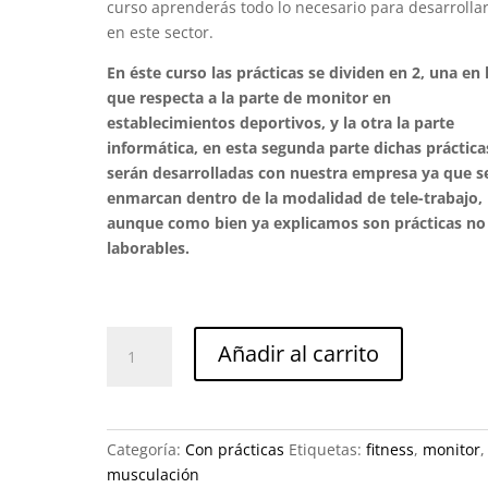
curso aprenderás todo lo necesario para desarrolla
en este sector.
En éste curso las prácticas se dividen en 2, una en 
que respecta a la parte de monitor en
establecimientos deportivos, y la otra la parte
informática, en esta segunda parte dichas práctica
serán desarrolladas con nuestra empresa ya que s
enmarcan dentro de la modalidad de tele-trabajo,
aunque como bien ya explicamos son prácticas no
laborables.
Monitor
Añadir al carrito
de
Musculación
y
fitness
Categoría:
Con prácticas
Etiquetas:
fitness
,
monitor
,
con
musculación