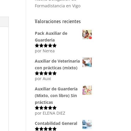
Formadistancia en Vigo
Valoraciones recientes
Pack Auxiliar de
Guarderia
por Nerea
Valorado
con
5
de 5
Auxiliar de Veterinaria
con prácticas (mixto)
por Auxi
Valorado
con
5
de 5
Auxiliar de Guardería
(Mixto, con libro) Sin
prácticas
por ELENA DIEZ
Valorado
con
5
de 5
Contabilidad General