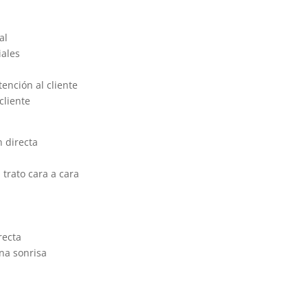
al
iales
tención al cliente
cliente
n directa
 trato cara a cara
recta
una sonrisa