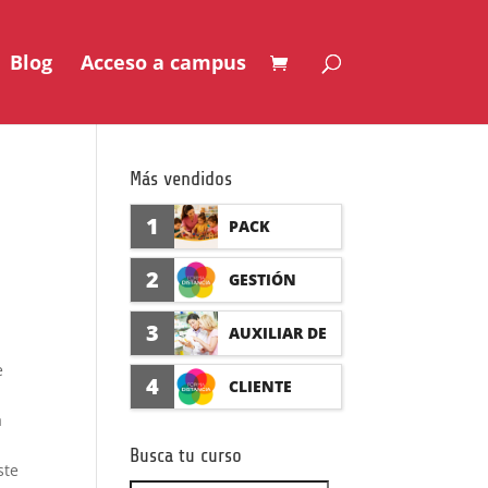
Blog
Acceso a campus
Más vendidos
1
PACK
AUXILIAR DE
2
GESTIÓN
GUARDERÍA
SEGURO DE
3
AUXILIAR DE
CON
ACCIDENTES
e
FARMACIA Y
4
CLIENTE
PRÁCTICAS
(PRÁCTICAS
a
PARAFARMAC
FORMADISTA
FORMATIVAS)
Busca tu curso
IA CON
ste
NCIA -