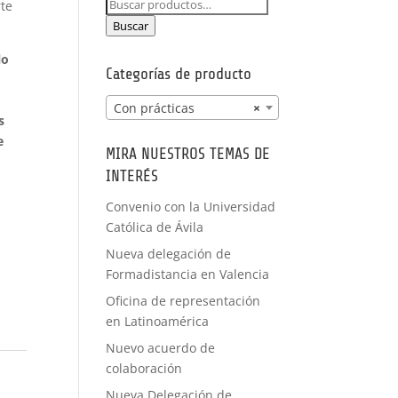
Buscar
rte
PRÁCTICAS
por:
FORMACIÓN
Buscar
lo
A MEDIDA
Categorías de producto
Con prácticas
×
s
e
MIRA NUESTROS TEMAS DE
INTERÉS
Convenio con la Universidad
Católica de Ávila
Nueva delegación de
Formadistancia en Valencia
Oficina de representación
en Latinoamérica
Nuevo acuerdo de
colaboración
Nueva Delegación de