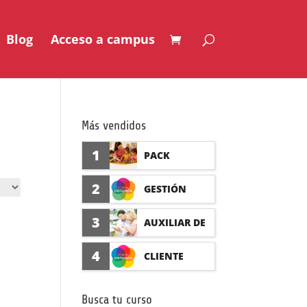
Blog
Acceso a campus
Más vendidos
1
PACK
AUXILIAR DE
2
GESTIÓN
GUARDERÍA
SEGURO DE
3
AUXILIAR DE
CON
ACCIDENTES
FARMACIA Y
4
CLIENTE
PRÁCTICAS
(PRÁCTICAS
PARAFARMAC
FORMADISTA
FORMATIVAS)
Busca tu curso
IA CON