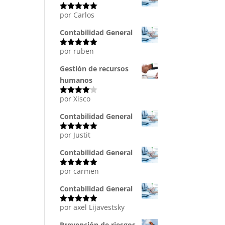
por Carlos
Valorado
con
5
de 5
Contabilidad General
por ruben
Valorado
con
5
de 5
Gestión de recursos
humanos
por Xisco
Valorado
con
4
de
5
Contabilidad General
por Justit
Valorado
con
5
de 5
Contabilidad General
por carmen
Valorado
con
5
de 5
Contabilidad General
por axel Lijavestsky
Valorado
con
5
de 5
Prevención de riesgos