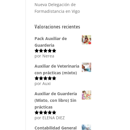
Nueva Delegación de
Formadistancia en Vigo
Valoraciones recientes
Pack Auxiliar de
Guarderia
por Nerea
Valorado
con
5
de 5
Auxiliar de Veterinaria
con prácticas (mixto)
por Auxi
Valorado
con
5
de 5
Auxiliar de Guardería
(Mixto, con libro) Sin
prácticas
por ELENA DIEZ
Valorado
con
5
de 5
Contabilidad General