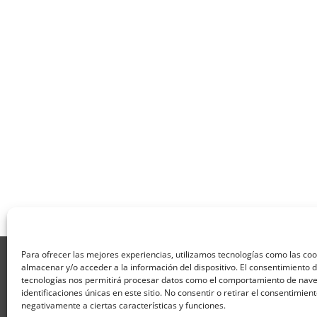
Para ofrecer las mejores experiencias, utilizamos tecnologías como las co
Aviso Legal
Política de Privacidad
Térmi
almacenar y/o acceder a la información del dispositivo. El consentimiento 
Formulario de Datos necesarios para alta
tecnologías nos permitirá procesar datos como el comportamiento de nave
Formulario de responsabilidad de APPCC
P
identificaciones únicas en este sitio. No consentir o retirar el consentimien
Encuesta
Contacto
Centros colaborado
negativamente a ciertas características y funciones.