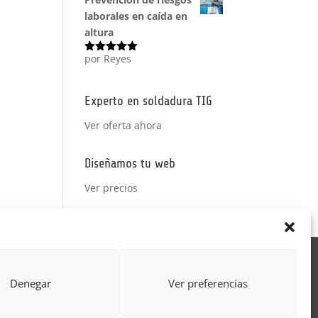
laborales en caída en
altura
por Reyes
Valorado
con
5
de 5
Experto en soldadura TIG
Ver oferta ahora
Diseñamos tu web
Ver precios
Acción Formativa
Denegar
Ver preferencias
ctor
Formulario uso de imagen