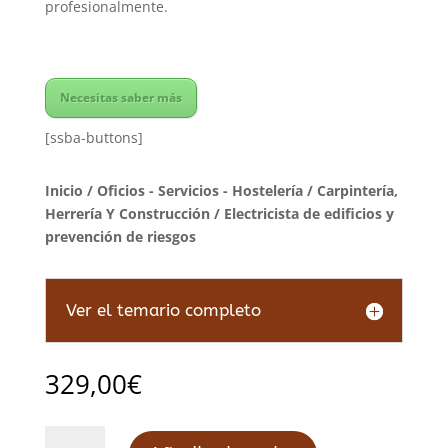
profesionalmente.
Necesitas saber más
[ssba-buttons]
Inicio
/
Oficios - Servicios - Hostelería
/
Carpintería,
Herrería Y Construcción
/ Electricista de edificios y
prevención de riesgos
Ver el temario completo
329,00
€
Electricista