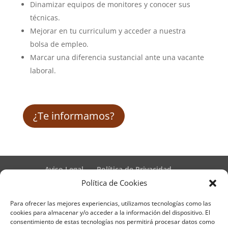
Dinamizar equipos de monitores y conocer sus
técnicas.
Mejorar en tu curriculum y acceder a nuestra
bolsa de empleo.
Marcar una diferencia sustancial ante una vacante
laboral.
¿Te informamos?
Aviso Legal
Política de Privacidad
Términos y condiciones – Contrato de matrícula
Política de Cookies
Política de Cookies
Para ofrecer las mejores experiencias, utilizamos tecnologías como las
Formulario de Datos necesarios para alta
cookies para almacenar y/o acceder a la información del dispositivo. El
Métodos de pago SEQURA
Métodos de pago
consentimiento de estas tecnologías nos permitirá procesar datos como
Formulario de Acción Formativa