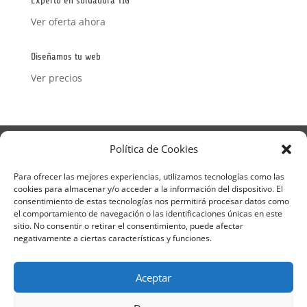
Experto en soldadura TIG
Ver oferta ahora
Diseñamos tu web
Ver precios
Aviso Legal
Política de Privacidad
Política de Cookies
Términos y condiciones – Contrato de matrícula
Política de Cookies
Para ofrecer las mejores experiencias, utilizamos tecnologías como las
cookies para almacenar y/o acceder a la información del dispositivo. El
Formulario de Datos necesarios para alta
consentimiento de estas tecnologías nos permitirá procesar datos como
Métodos de pago SEQURA
Métodos de pago
el comportamiento de navegación o las identificaciones únicas en este
Formulario de Acción Formativa
sitio. No consentir o retirar el consentimiento, puede afectar
Formulario de responsabilidad de APPCC
negativamente a ciertas características y funciones.
Plantilla formación bonificada
Formación Obligatoria según Sector
Aceptar
Formulario uso de imagen
Encuesta
Contacto
Centros colaboradores