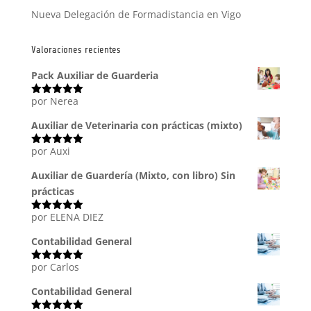
Nueva Delegación de Formadistancia en Vigo
Valoraciones recientes
Pack Auxiliar de Guarderia
por Nerea
Valorado
con
5
de 5
Auxiliar de Veterinaria con prácticas (mixto)
por Auxi
Valorado
con
5
de 5
Auxiliar de Guardería (Mixto, con libro) Sin
prácticas
por ELENA DIEZ
Valorado
con
5
de 5
Contabilidad General
por Carlos
Valorado
con
5
de 5
Contabilidad General