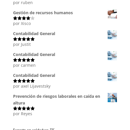
por ruben
Valorado
con
5
de 5
Gestión de recursos humanos
por Xisco
Valorado
con
4
de
5
Contabilidad General
por Justit
Valorado
con
5
de 5
Contabilidad General
por carmen
Valorado
con
5
de 5
Contabilidad General
por axel Lijavestsky
Valorado
con
5
de 5
Prevención de riesgos laborales en caída en
altura
por Reyes
Valorado
con
5
de 5