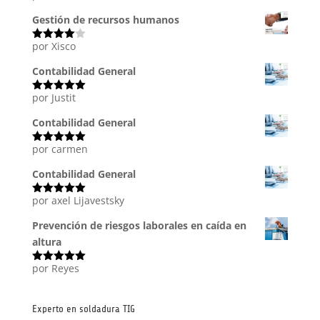
con
5
de 5
Gestión de recursos humanos
por Xisco
Valorado
con
4
de
5
Contabilidad General
por Justit
Valorado
con
5
de 5
Contabilidad General
por carmen
Valorado
con
5
de 5
Contabilidad General
por axel Lijavestsky
Valorado
con
5
de 5
Prevención de riesgos laborales en caída en
altura
por Reyes
Valorado
con
5
de 5
Experto en soldadura TIG