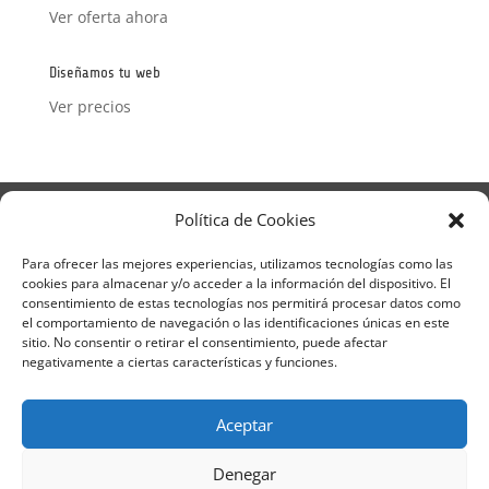
Ver oferta ahora
Diseñamos tu web
Ver precios
Aviso Legal
Política de Privacidad
Política de Cookies
Términos y condiciones – Contrato de matrícula
Política de Cookies
Para ofrecer las mejores experiencias, utilizamos tecnologías como las
cookies para almacenar y/o acceder a la información del dispositivo. El
Formulario de Datos necesarios para alta
consentimiento de estas tecnologías nos permitirá procesar datos como
Métodos de pago SEQURA
Métodos de pago
el comportamiento de navegación o las identificaciones únicas en este
Formulario de Acción Formativa
sitio. No consentir o retirar el consentimiento, puede afectar
Formulario de responsabilidad de APPCC
negativamente a ciertas características y funciones.
Plantilla formación bonificada
Formación Obligatoria según Sector
Aceptar
Formulario uso de imagen
Encuesta
Contacto
Centros colaboradores
Denegar