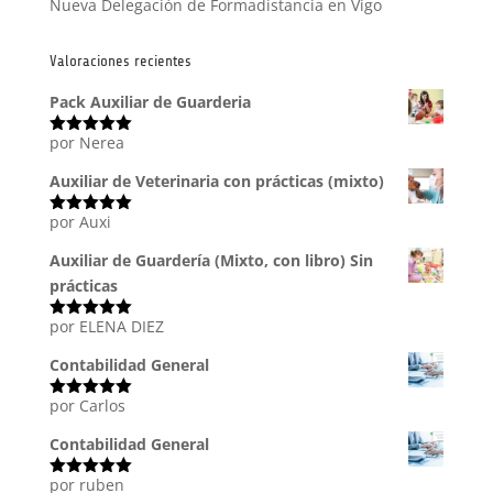
Nueva Delegación de Formadistancia en Vigo
Valoraciones recientes
Pack Auxiliar de Guarderia
por Nerea
Valorado
con
5
de 5
Auxiliar de Veterinaria con prácticas (mixto)
por Auxi
Valorado
con
5
de 5
Auxiliar de Guardería (Mixto, con libro) Sin
prácticas
por ELENA DIEZ
Valorado
con
5
de 5
Contabilidad General
por Carlos
Valorado
con
5
de 5
Contabilidad General
por ruben
Valorado